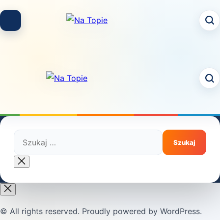
Skip
to
content
Szukaj:
Close
search
© All rights reserved. Proudly powered by WordPress.