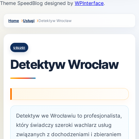
Theme SpeedBlog designed by
WPInterface
.
Home
Usługi
Detektyw Wrocław
Posted
USŁUGI
in
Detektyw Wrocław
Detektyw we Wrocławiu to profesjonalista,
który świadczy szeroki wachlarz usług
związanych z dochodzeniami i zbieraniem