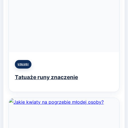
Posted
USŁUGI
in
Tatuaże runy znaczenie