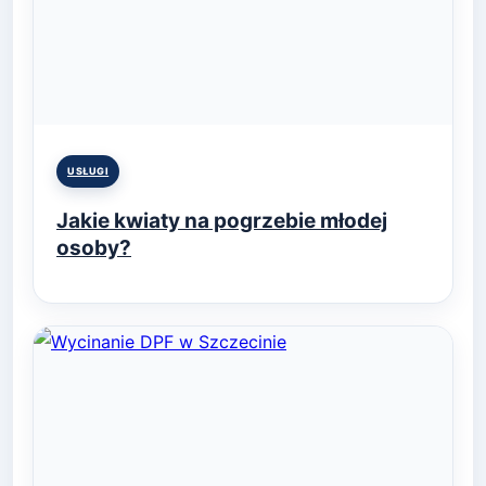
Posted
USŁUGI
in
Jakie kwiaty na pogrzebie młodej
osoby?