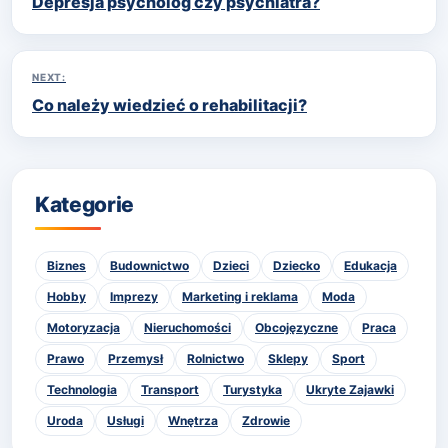
Depresja psycholog czy psychiatra?
wpisu
NEXT:
Co należy wiedzieć o rehabilitacji?
Kategorie
Biznes
Budownictwo
Dzieci
Dziecko
Edukacja
Hobby
Imprezy
Marketing i reklama
Moda
Motoryzacja
Nieruchomości
Obcojęzyczne
Praca
Prawo
Przemysł
Rolnictwo
Sklepy
Sport
Technologia
Transport
Turystyka
Ukryte Zajawki
Uroda
Usługi
Wnętrza
Zdrowie