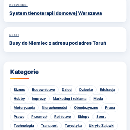
Nawigacja
PREVIOUS:
System tlenoterapii domowej Warszawa
wpisu
NEXT:
Busy do Niemiec z adresu pod adres Toruń
Kategorie
Biznes
Budownictwo
Dzieci
Dziecko
Edukacja
Hobby
Imprezy
Marketing i reklama
Moda
Motoryzacja
Nieruchomości
Obcojęzyczne
Praca
Prawo
Przemysł
Rolnictwo
Sklepy
Sport
Technologia
Transport
Turystyka
Ukryte Zajawki