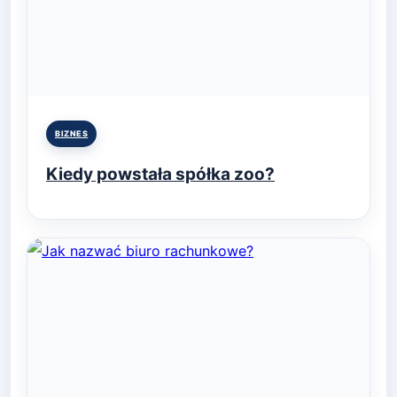
Posted
BIZNES
in
Kiedy powstała spółka zoo?