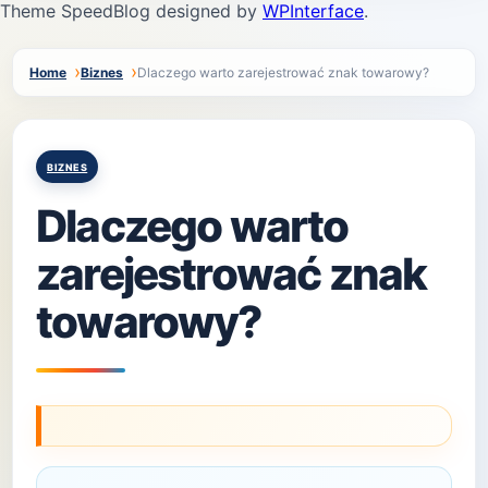
Theme SpeedBlog designed by
WPInterface
.
Home
Biznes
Dlaczego warto zarejestrować znak towarowy?
Posted
BIZNES
in
Dlaczego warto
zarejestrować znak
towarowy?