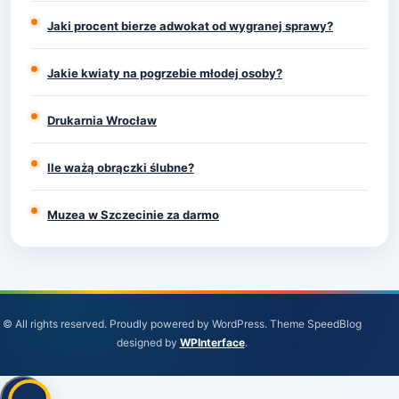
Jaki procent bierze adwokat od wygranej sprawy?
Jakie kwiaty na pogrzebie młodej osoby?
Drukarnia Wrocław
Ile ważą obrączki ślubne?
Muzea w Szczecinie za darmo
© All rights reserved. Proudly powered by WordPress. Theme SpeedBlog
designed by
WPInterface
.