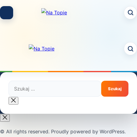
Skip
to
content
Szukaj:
Close
search
© All rights reserved. Proudly powered by WordPress.