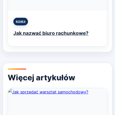
Posted
BIZNES
in
Jak nazwać biuro rachunkowe?