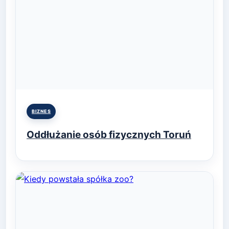
Posted
BIZNES
in
Oddłużanie osób fizycznych Toruń