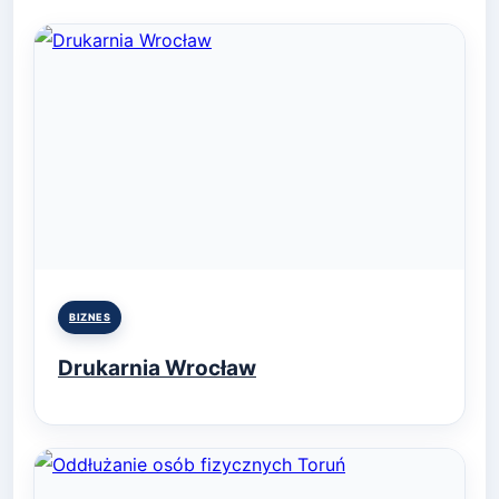
Posted
BIZNES
in
Drukarnia Wrocław