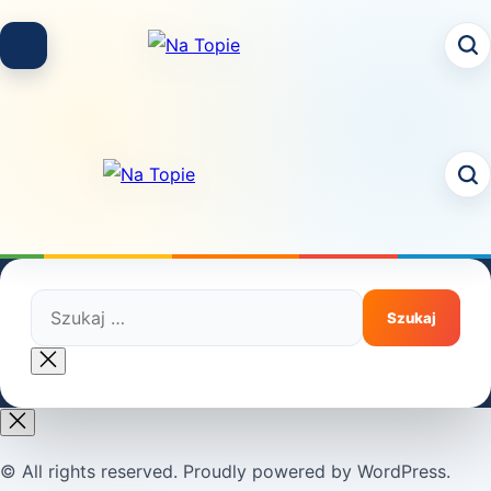
Skip
to
content
Szukaj:
Close
search
© All rights reserved. Proudly powered by WordPress.