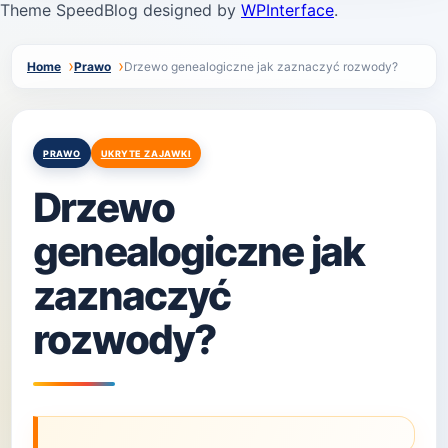
Theme SpeedBlog designed by
WPInterface
.
Home
Prawo
Drzewo genealogiczne jak zaznaczyć rozwody?
Posted
PRAWO
UKRYTE ZAJAWKI
in
Drzewo
genealogiczne jak
zaznaczyć
rozwody?