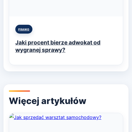
Posted
PRAWO
in
Jaki procent bierze adwokat od
wygranej sprawy?