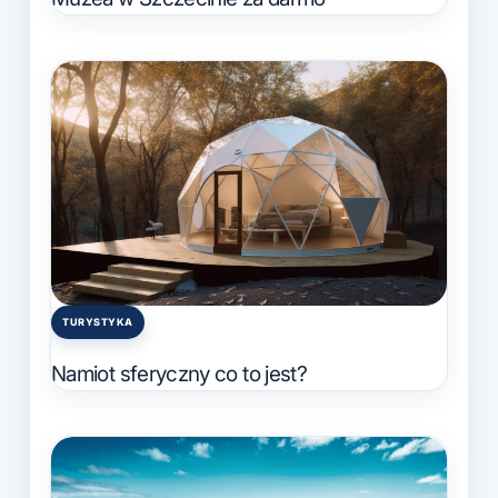
TURYSTYKA
Posted
in
Namiot sferyczny co to jest?