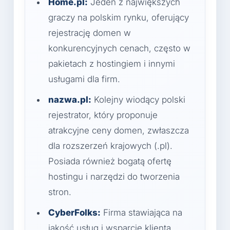
Home.pl:
Jeden z największych
graczy na polskim rynku, oferujący
rejestrację domen w
konkurencyjnych cenach, często w
pakietach z hostingiem i innymi
usługami dla firm.
nazwa.pl:
Kolejny wiodący polski
rejestrator, który proponuje
atrakcyjne ceny domen, zwłaszcza
dla rozszerzeń krajowych (.pl).
Posiada również bogatą ofertę
hostingu i narzędzi do tworzenia
stron.
CyberFolks:
Firma stawiająca na
jakość usług i wsparcie klienta,