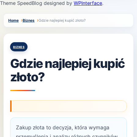
Theme SpeedBlog designed by
WPInterface
.
Home
Biznes
Gdzie najlepiej kupić złoto?
Posted
BIZNES
in
Gdzie najlepiej kupić
złoto?
Zakup złota to decyzja, która wymaga
przemyślenia i analizy różnych czynników.