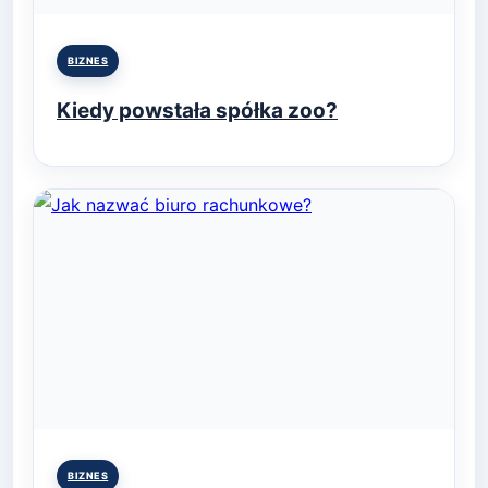
Posted
BIZNES
in
Kiedy powstała spółka zoo?
Posted
BIZNES