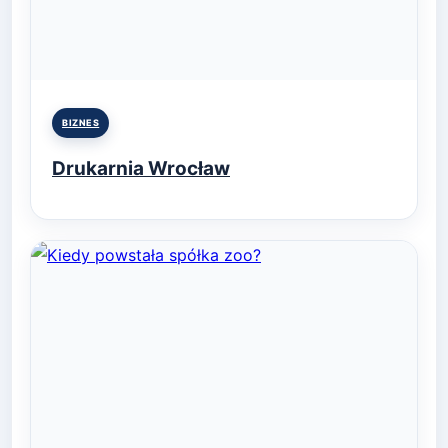
Posted
BIZNES
in
Drukarnia Wrocław