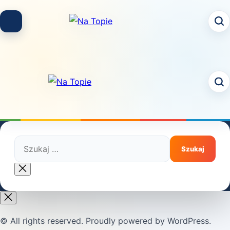
Skip
to
content
Szukaj:
Close
search
© All rights reserved. Proudly powered by WordPress.