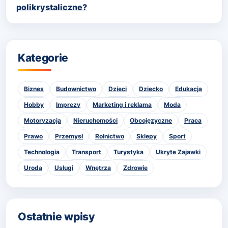
polikrystaliczne?
Kategorie
Biznes
Budownictwo
Dzieci
Dziecko
Edukacja
Hobby
Imprezy
Marketing i reklama
Moda
Motoryzacja
Nieruchomości
Obcojęzyczne
Praca
Prawo
Przemysł
Rolnictwo
Sklepy
Sport
Technologia
Transport
Turystyka
Ukryte Zajawki
Uroda
Usługi
Wnętrza
Zdrowie
Ostatnie wpisy