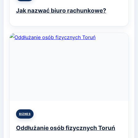
in
Jak nazwać biuro rachunkowe?
Posted
BIZNES
in
Oddłużanie osób fizycznych Toruń