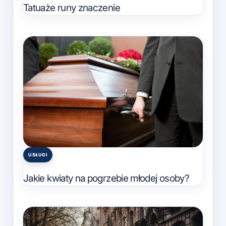
in
Tatuaże runy znaczenie
USŁUGI
Posted
in
Jakie kwiaty na pogrzebie młodej osoby?