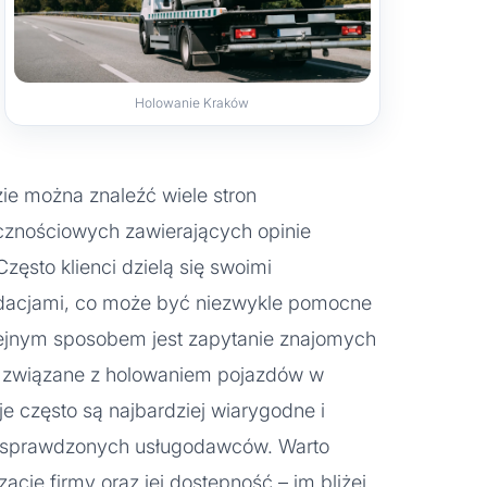
Holowanie Kraków
zie można znaleźć wiele stron
ecznościowych zawierających opinie
Często klienci dzielą się swoimi
dacjami, co może być niezwykle pomocne
lejnym sposobem jest zapytanie znajomych
a związane z holowaniem pojazdów w
e często są najbardziej wiarygodne i
a sprawdzonych usługodawców. Warto
ację firmy oraz jej dostępność – im bliżej