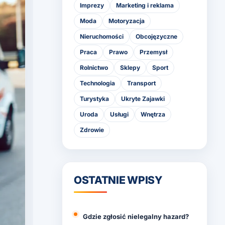
Imprezy
Marketing i reklama
Moda
Motoryzacja
Nieruchomości
Obcojęzyczne
Praca
Prawo
Przemysł
Rolnictwo
Sklepy
Sport
Technologia
Transport
Turystyka
Ukryte Zajawki
Uroda
Usługi
Wnętrza
Zdrowie
OSTATNIE WPISY
Gdzie zgłosić nielegalny hazard?