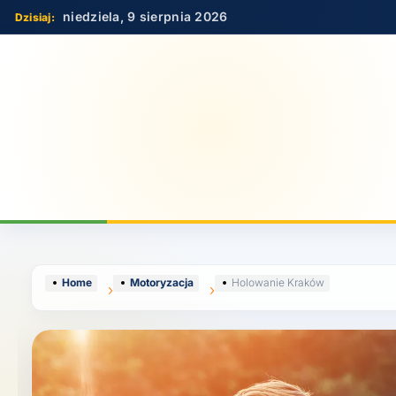
Skip
niedziela, 9 sierpnia 2026
to
content
Home
Motoryzacja
Holowanie Kraków