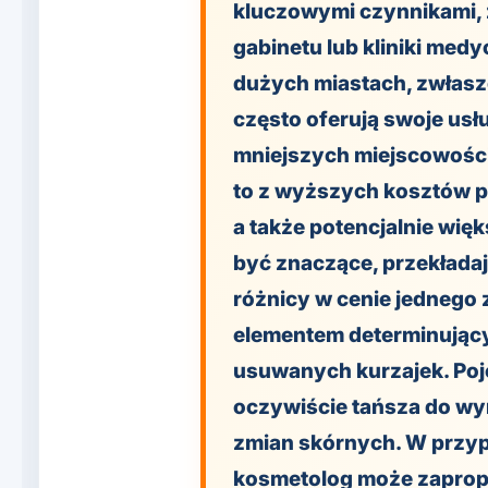
kluczowymi czynnikami, z
gabinetu lub kliniki medy
dużych miastach, zwłasz
często oferują swoje usł
mniejszych miejscowości
to z wyższych kosztów p
a także potencjalnie wię
być znaczące, przekładają
różnicy w cenie jednego 
elementem determinującym
usuwanych kurzajek. Poj
oczywiście tańsza do wy
zmian skórnych. W przyp
kosmetolog może zaprop