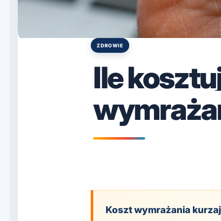
ZDROWIE
Posted
in
Ile kosztu
wymrażan
Koszt wymrażania kurzajk