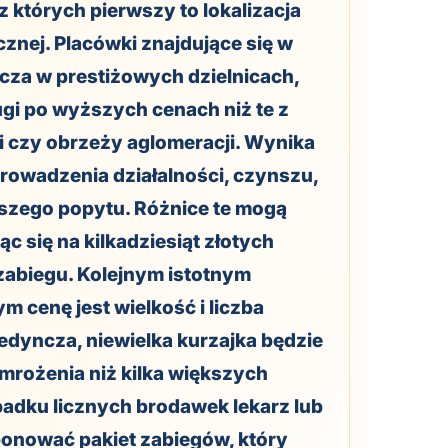
 których pierwszy to lokalizacja
cznej. Placówki znajdujące się w
cza w prestiżowych dzielnicach,
ugi po wyższych cenach niż te z
 czy obrzeży aglomeracji. Wynika
rowadzenia działalności, czynszu,
kszego popytu. Różnice te mogą
c się na kilkadziesiąt złotych
zabiegu. Kolejnym istotnym
 cenę jest wielkość i liczba
edyncza, niewielka kurzajka będzie
mrożenia niż kilka większych
adku licznych brodawek lekarz lub
onować pakiet zabiegów, który