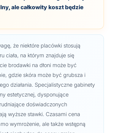
lny, ale całkowity koszt będzie
gę, że niektóre placówki stosują
u ciała, na którym znajduje się
ęcie brodawki na dłoni może być
pie, gdzie skóra może być grubsza i
go działania. Specjalistyczne gabinety
ny estetycznej, dysponujące
rudniające doświadczonych
lają wyższe stawki. Czasami cena
samo wymrożenie, ale także wstępną