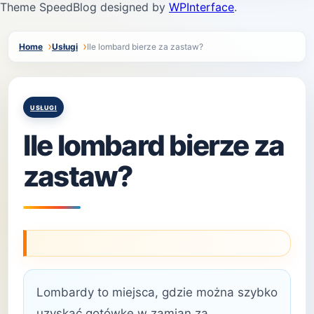
Theme SpeedBlog designed by
WPInterface
.
Home
Usługi
Ile lombard bierze za zastaw?
Posted
USŁUGI
in
Ile lombard bierze za
zastaw?
Lombardy to miejsca, gdzie można szybko
uzyskać gotówkę w zamian za