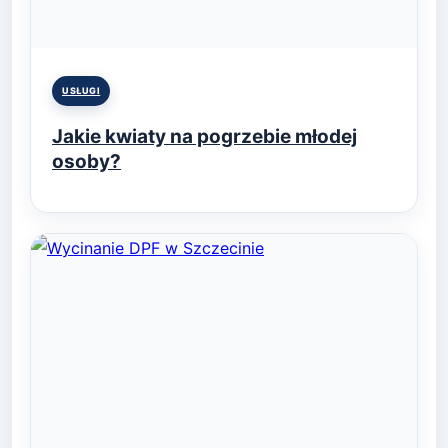
Posted
USŁUGI
in
Jakie kwiaty na pogrzebie młodej
osoby?