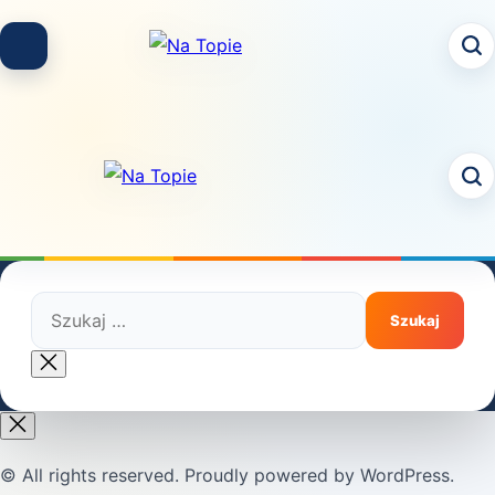
Skip
to
content
Szukaj:
Close
search
© All rights reserved. Proudly powered by WordPress.