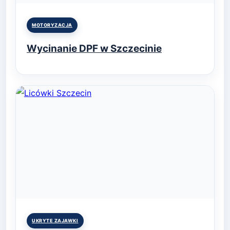
Posted
MOTORYZACJA
in
Wycinanie DPF w Szczecinie
Posted
UKRYTE ZAJAWKI