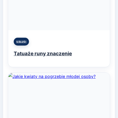
Posted
USŁUGI
in
Tatuaże runy znaczenie