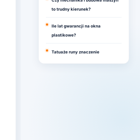
Czy mechanika i budowa maszyn
to trudny kierunek?
Ile lat gwarancji na okna
plastikowe?
Tatuaże runy znaczenie