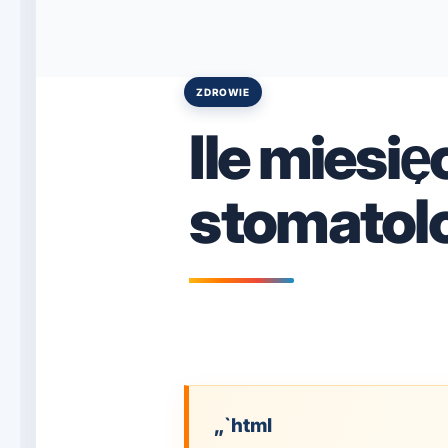
ZDROWIE
Posted
in
Ile miesię
stomatol
„`html