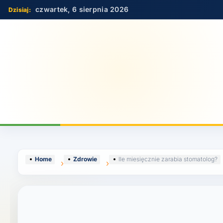
Skip
czwartek, 6 sierpnia 2026
to
content
Home
Zdrowie
Ile miesięcznie zarabia stomatolog?