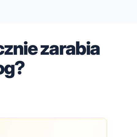
cznie zarabia
og?