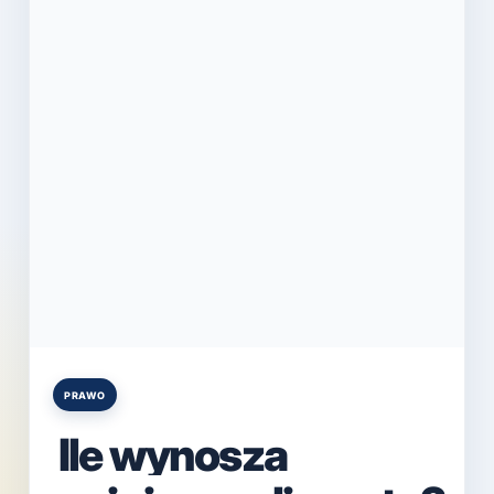
PRAWO
Posted
in
Ile wynosza