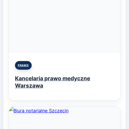
Posted
PRAWO
in
Kancelaria prawo medyczne
Warszawa