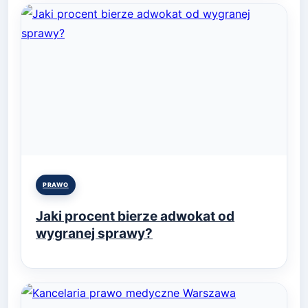
Posted
PRAWO
in
Jaki procent bierze adwokat od
wygranej sprawy?