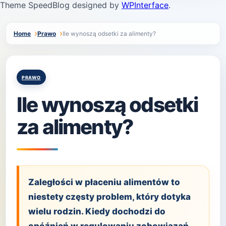
Theme SpeedBlog designed by
WPInterface
.
Home
Prawo
Ile wynoszą odsetki za alimenty?
Posted
PRAWO
in
Ile wynoszą odsetki
za alimenty?
Zaległości w płaceniu alimentów to
niestety częsty problem, który dotyka
wielu rodzin. Kiedy dochodzi do