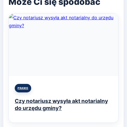
Posted
PRAWO
in
Czy notariusz wysyła akt notarialny
do urzędu gminy?