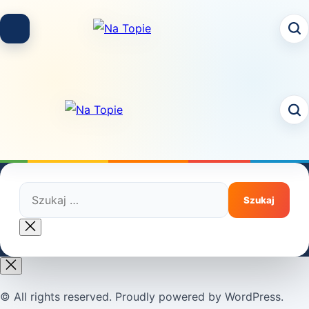
Skip
to
content
Szukaj:
Close
search
© All rights reserved. Proudly powered by WordPress.