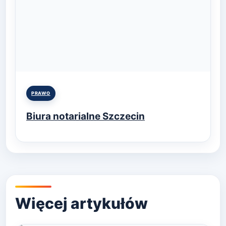
Posted
PRAWO
in
Biura notarialne Szczecin