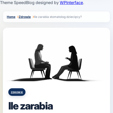
Theme SpeedBlog designed by
WPInterface
.
Home
Zdrowie
Ile zarabia stomatolog dziecięcy?
Posted
ZDROWIE
in
Ile zarabia