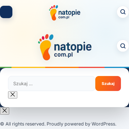
Skip
to
content
Szukaj:
Close
search
© All rights reserved. Proudly powered by WordPress.