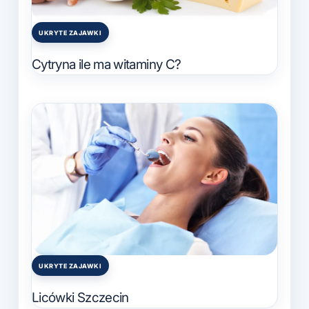
UKRYTE ZAJAWKI
Posted
in
Cytryna ile ma witaminy C?
UKRYTE ZAJAWKI
Posted
in
Licówki Szczecin