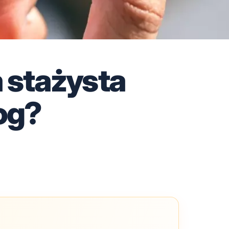
a stażysta
og?