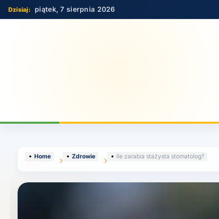
Skip
piątek, 7 sierpnia 2026
to
content
Home
Zdrowie
Ile zarabia stażysta stomatolog?