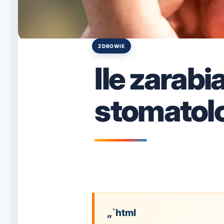
ZDROWIE
Posted
in
Ile zarabi
stomatol
„`html