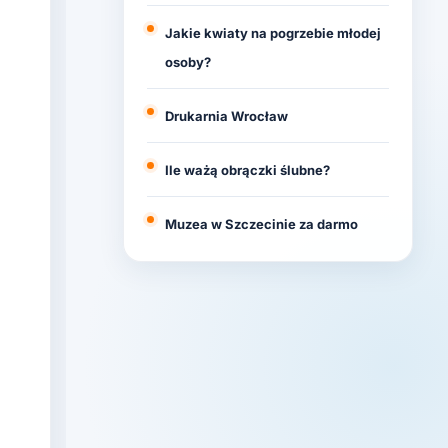
Jakie kwiaty na pogrzebie młodej
osoby?
Drukarnia Wrocław
Ile ważą obrączki ślubne?
Muzea w Szczecinie za darmo