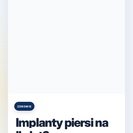
ZDROWIE
Posted
in
Implanty piersi na