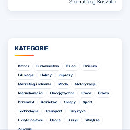
Stomatolog Koszalin
KATEGORIE
Biznes
Budownictwo
Dzieci
Dziecko
Edukacja
Hobby
Imprezy
Marketing i reklama
Moda
Motoryzacja
Nieruchomości
Obcojęzyczne
Praca
Prawo
Przemysł
Rolnictwo
Sklepy
Sport
Technologia
Transport
Turystyka
Ukryte Zajawki
Uroda
Usługi
Wnętrza
Zdrowie