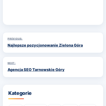
Madera kiedy lecieć?
Nawigacja
PREVIOUS:
Najlepsze pozycjonowanie Zielona Góra
wpisu
NEXT:
Agencja SEO Tarnowskie Góry
Kategorie