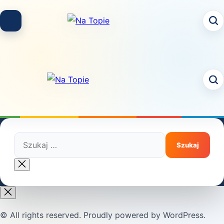
Skip
to
content
Szukaj:
Close
search
© All rights reserved. Proudly powered by WordPress.