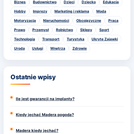
Biznes
Budownictwo
Dzieci
Dziecko
Edukacja
Hobby
Imprezy
Marketing i reklama
Moda
Motoryzacja
Nieruchomości
Obcojęzyczne
Praca
Prawo
Przemysł
Rolnictwo
Sklepy
Sport
Technologia
Transport
Turystyka
Ukryte Zajawki
Uroda
Usługi
Wnętrza
Zdrowie
Ostatnie wpisy
Ile jest gwarancji na implanty?
Kiedy jechać Madera pogoda?
Madera kiedy jechać?