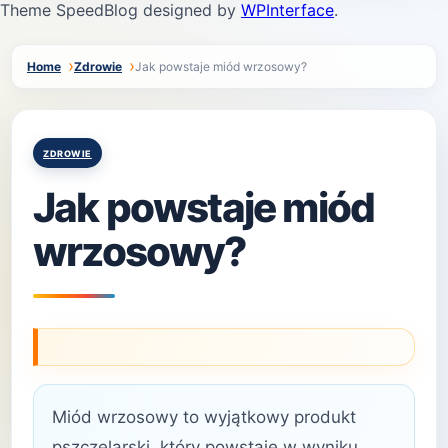
Theme SpeedBlog designed by
WPInterface
.
Home
Zdrowie
Jak powstaje miód wrzosowy?
Posted
ZDROWIE
in
Jak powstaje miód
wrzosowy?
Miód wrzosowy to wyjątkowy produkt
pszczelarski, który powstaje w wyniku