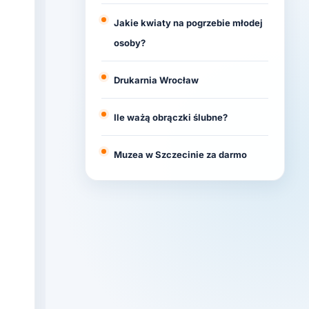
Jakie kwiaty na pogrzebie młodej
osoby?
Drukarnia Wrocław
Ile ważą obrączki ślubne?
Muzea w Szczecinie za darmo