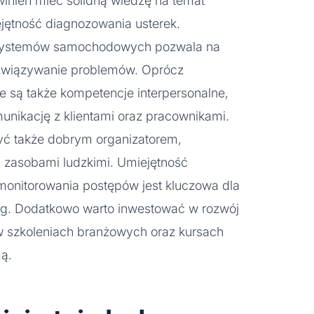
winien mieć solidną wiedzę na temat
jętność diagnozowania usterek.
h systemów samochodowych pozwala na
ozwiązywanie problemów. Oprócz
e są także kompetencje interpersonalne,
unikację z klientami oraz pracownikami.
być także dobrym organizatorem,
 zasobami ludzkimi. Umiejętność
monitorowania postępów jest kluczowa dla
ług. Dodatkowo warto inwestować w rozwój
w szkoleniach branżowych oraz kursach
ą.