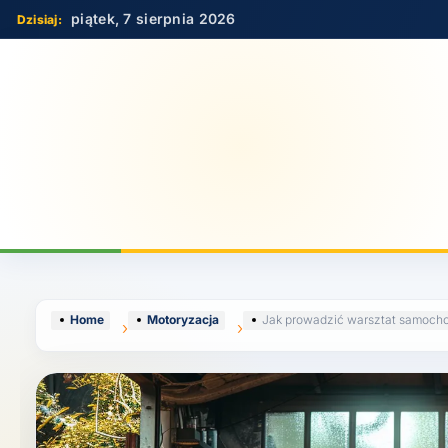
Skip
piątek, 7 sierpnia 2026
to
content
Home
Motoryzacja
Jak prowadzić warsztat samoc