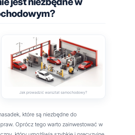
ie jest niezbędne w
mochodowym?
Jak prowadzić warsztat samochodowy?
nasadek, które są niezbędne do
raw. Oprócz tego warto zainwestować w
yczny, który umożliwia szybkie i precyzyjne