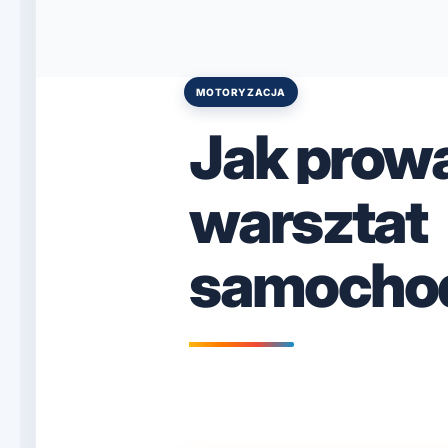
MOTORYZACJA
Posted
in
Jak prow
warsztat
samocho