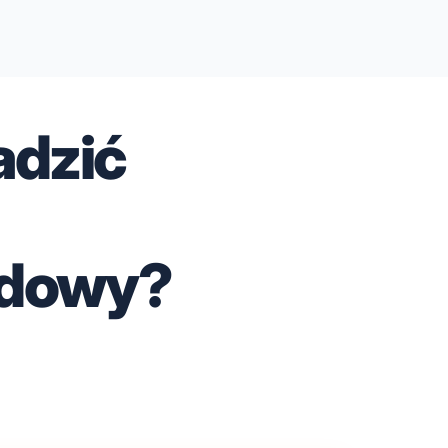
adzić
dowy?