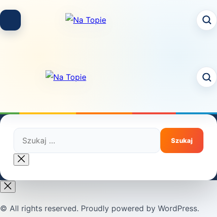
Skip
to
content
Szukaj:
Close
search
© All rights reserved. Proudly powered by WordPress.