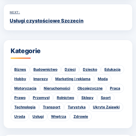
NEXT:
Usługi czystościowe Szczecin
Kategorie
Biznes
Budownictwo
Dzieci
Dziecko
Edukacja
Hobby
Imprezy
Marketing i reklama
Moda
Motoryzacja
Nieruchomości
Obcojęzyczne
Praca
Prawo
Przemysł
Rolnictwo
Sklepy
Sport
Technologia
Transport
Turystyka
Ukryte Zajawki
Uroda
Usługi
Wnętrza
Zdrowie