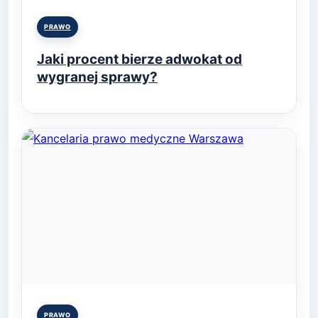
Posted
PRAWO
in
Jaki procent bierze adwokat od
wygranej sprawy?
Posted
PRAWO