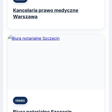
in
Kancelaria prawo medyczne
Warszawa
Posted
PRAWO
in
Biura notarialne Szczecin