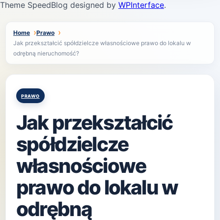
Theme SpeedBlog designed by
WPInterface
.
Home
Prawo
Jak przekształcić spółdzielcze własnościowe prawo do lokalu w
odrębną nieruchomość?
Posted
PRAWO
in
Jak przekształcić
spółdzielcze
własnościowe
prawo do lokalu w
odrębną