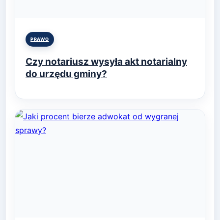
Posted
PRAWO
in
Czy notariusz wysyła akt notarialny
do urzędu gminy?