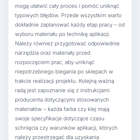
mogą ułatwić cały proces i pomóc uniknąć
typowych błędów. Przede wszystkim warto
dokładnie zaplanować każdy etap pracy – od
wyboru materiału po technikę aplikacji.
Należy również przygotować odpowiednie
narzędzia oraz materiały przed
rozpoczęciem prac, aby uniknąć
niepotrzebnego biegania po sklepach w
trakcie realizacji projektu. Kolejną ważną
radą jest zapoznanie się z instrukcjami
producenta dotyczącymi stosowanych
materiałów – każda farba czy klej mają
swoje specyfikacje dotyczące czasu
schnięcia czy warunków aplikacji, których
należy przestrzegać dla uzyskania