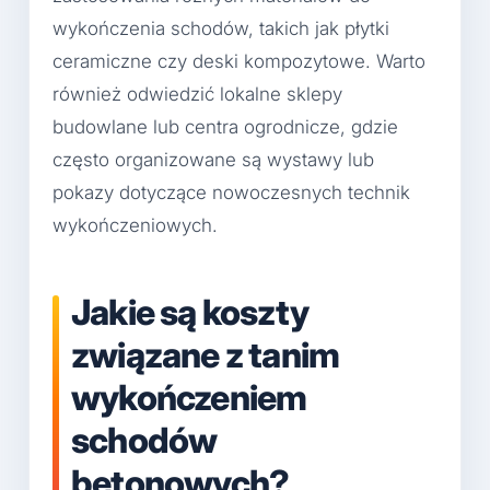
wykończenia schodów, takich jak płytki
ceramiczne czy deski kompozytowe. Warto
również odwiedzić lokalne sklepy
budowlane lub centra ogrodnicze, gdzie
często organizowane są wystawy lub
pokazy dotyczące nowoczesnych technik
wykończeniowych.
Jakie są koszty
związane z tanim
wykończeniem
schodów
betonowych?