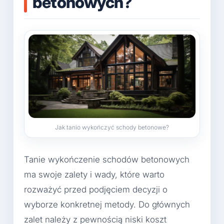
betonowych?
Jak tanio wykończyć schody betonowe?
Tanie wykończenie schodów betonowych
ma swoje zalety i wady, które warto
rozważyć przed podjęciem decyzji o
wyborze konkretnej metody. Do głównych
zalet należy z pewnością niski koszt