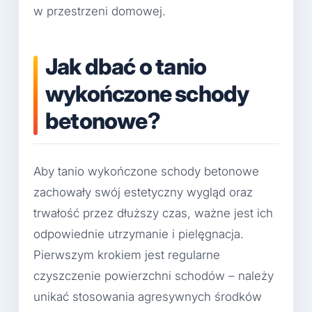
w przestrzeni domowej.
Jak dbać o tanio
wykończone schody
betonowe?
Aby tanio wykończone schody betonowe
zachowały swój estetyczny wygląd oraz
trwałość przez dłuższy czas, ważne jest ich
odpowiednie utrzymanie i pielęgnacja.
Pierwszym krokiem jest regularne
czyszczenie powierzchni schodów – należy
unikać stosowania agresywnych środków