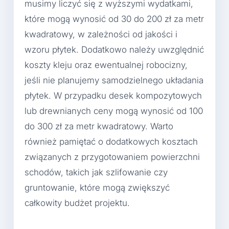
musimy liczyć się z wyższymi wydatkami,
które mogą wynosić od 30 do 200 zł za metr
kwadratowy, w zależności od jakości i
wzoru płytek. Dodatkowo należy uwzględnić
koszty kleju oraz ewentualnej robocizny,
jeśli nie planujemy samodzielnego układania
płytek. W przypadku desek kompozytowych
lub drewnianych ceny mogą wynosić od 100
do 300 zł za metr kwadratowy. Warto
również pamiętać o dodatkowych kosztach
związanych z przygotowaniem powierzchni
schodów, takich jak szlifowanie czy
gruntowanie, które mogą zwiększyć
całkowity budżet projektu.