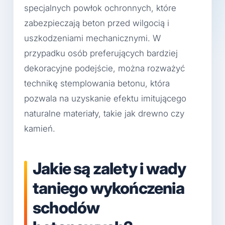
specjalnych powłok ochronnych, które
zabezpieczają beton przed wilgocią i
uszkodzeniami mechanicznymi. W
przypadku osób preferujących bardziej
dekoracyjne podejście, można rozważyć
technikę stemplowania betonu, która
pozwala na uzyskanie efektu imitującego
naturalne materiały, takie jak drewno czy
kamień.
Jakie są zalety i wady
taniego wykończenia
schodów