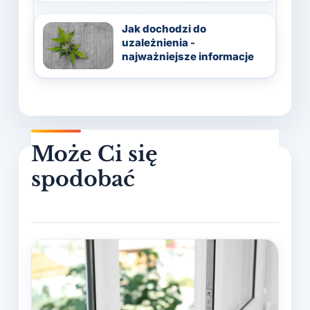
Jak dochodzi do
uzależnienia -
najważniejsze informacje