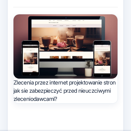
Zlecenia przez internet projektowanie stron
jak sie zabezpieczyć przed nieuczciwymi
zleceniodawcami?