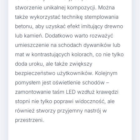
stworzenie unikalnej kompozycji. Można
także wykorzystać technikę stemplowania
betonu, aby uzyskać efekt imitujący drewno
lub kamień. Dodatkowo warto rozważyć
umieszczenie na schodach dywaników lub
mat w kontrastujących kolorach, co nie tylko
doda uroku, ale także zwiększy
bezpieczeństwo użytkowników. Kolejnym
pomysłem jest oświetlenie schodów –
zamontowanie taśm LED wzdłuż krawędzi
stopni nie tylko poprawi widoczność, ale
również stworzy przyjemny nastrój w
przestrzeni.