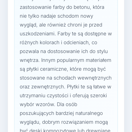
zastosowanie farby do betonu, która
nie tylko nadaje schodom nowy
wygląd, ale również chroni je przed
uszkodzeniami. Farby te są dostępne w
różnych kolorach i odcieniach, co
pozwala na dostosowanie ich do stylu
wnętrza. Innym popularnym materiałem
są płytki ceramiczne, które mogą być
stosowane na schodach wewnętrznych
oraz zewnętrznych. Płytki te są łatwe w
utrzymaniu czystości i oferują szeroki
wybór wzorów. Dla osób
poszukujących bardziej naturalnego
wyglądu, dobrym rozwiązaniem mogą
być deski kompozytowe lub drewniane,