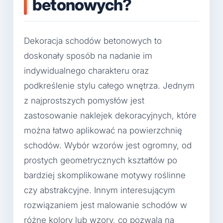
betonowych?
Dekoracja schodów betonowych to
doskonały sposób na nadanie im
indywidualnego charakteru oraz
podkreślenie stylu całego wnętrza. Jednym
z najprostszych pomysłów jest
zastosowanie naklejek dekoracyjnych, które
można łatwo aplikować na powierzchnię
schodów. Wybór wzorów jest ogromny, od
prostych geometrycznych kształtów po
bardziej skomplikowane motywy roślinne
czy abstrakcyjne. Innym interesującym
rozwiązaniem jest malowanie schodów w
różne kolory lub wzory, co pozwala na