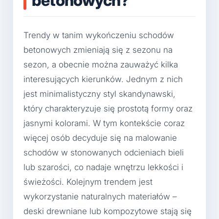
betonowych?
Trendy w tanim wykończeniu schodów
betonowych zmieniają się z sezonu na
sezon, a obecnie można zauważyć kilka
interesujących kierunków. Jednym z nich
jest minimalistyczny styl skandynawski,
który charakteryzuje się prostotą formy oraz
jasnymi kolorami. W tym kontekście coraz
więcej osób decyduje się na malowanie
schodów w stonowanych odcieniach bieli
lub szarości, co nadaje wnętrzu lekkości i
świeżości. Kolejnym trendem jest
wykorzystanie naturalnych materiałów –
deski drewniane lub kompozytowe stają się