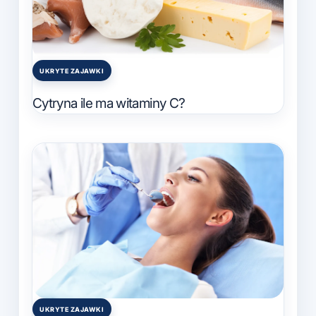
UKRYTE ZAJAWKI
Posted
in
Cytryna ile ma witaminy C?
UKRYTE ZAJAWKI