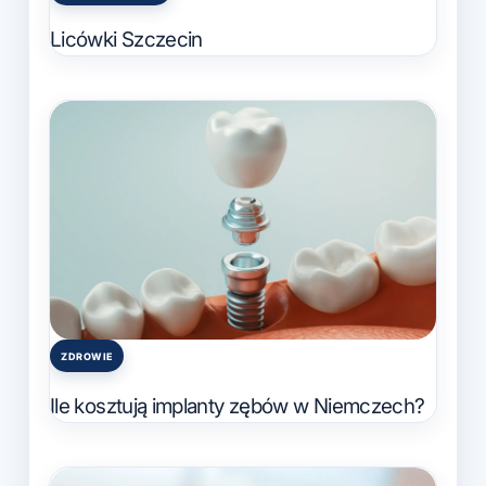
Posted
in
Licówki Szczecin
ZDROWIE
Posted
in
Ile kosztują implanty zębów w Niemczech?