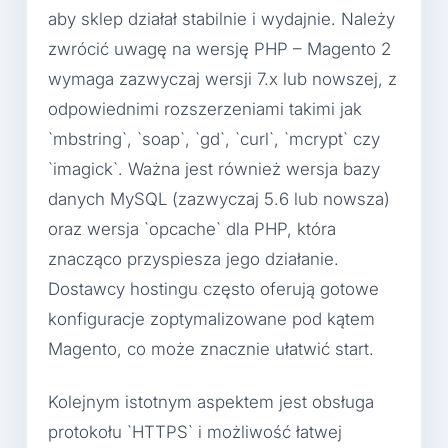
aby sklep działał stabilnie i wydajnie. Należy
zwrócić uwagę na wersję PHP – Magento 2
wymaga zazwyczaj wersji 7.x lub nowszej, z
odpowiednimi rozszerzeniami takimi jak
`mbstring`, `soap`, `gd`, `curl`, `mcrypt` czy
`imagick`. Ważna jest również wersja bazy
danych MySQL (zazwyczaj 5.6 lub nowsza)
oraz wersja `opcache` dla PHP, która
znacząco przyspiesza jego działanie.
Dostawcy hostingu często oferują gotowe
konfiguracje zoptymalizowane pod kątem
Magento, co może znacznie ułatwić start.
Kolejnym istotnym aspektem jest obsługa
protokołu `HTTPS` i możliwość łatwej