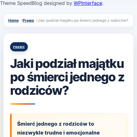
Theme SpeedBlog designed by
WPInterface
.
Home
Prawo
Jaki podział majątku po śmierci jednego z rodziców?
Posted
PRAWO
in
Jaki podział majątku
po śmierci jednego z
rodziców?
Śmierć jednego z rodziców to
niezwykle trudne i emocjonalne