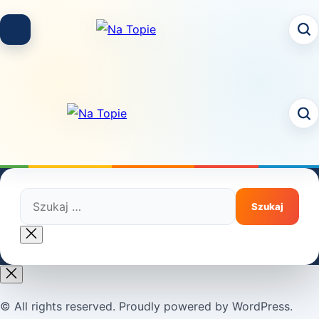
Skip
to
content
Szukaj:
Close
search
© All rights reserved. Proudly powered by WordPress.