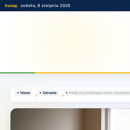
Skip
sobota, 8 sierpnia 2026
to
content
Home
Zdrowie
Kiedy psychoterapia może zaszkodzi