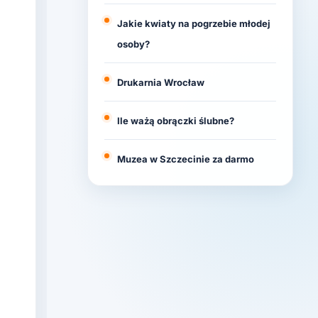
Jakie kwiaty na pogrzebie młodej
osoby?
Drukarnia Wrocław
Ile ważą obrączki ślubne?
Muzea w Szczecinie za darmo