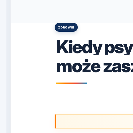
ZDROWIE
Posted
in
Kiedy psy
może zas