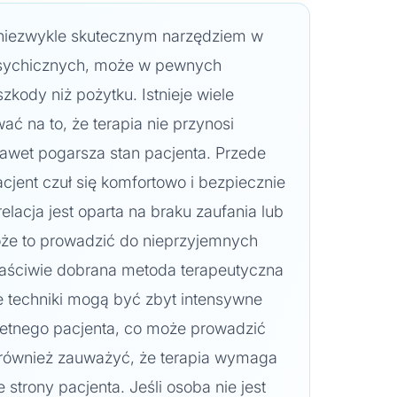
 niezwykle skutecznym narzędziem w
psychicznych, może w pewnych
zkody niż pożytku. Istnieje wiele
ć na to, że terapia nie przynosi
nawet pogarsza stan pacjenta. Przede
cjent czuł się komfortowo i bezpiecznie
 relacja jest oparta na braku zaufania lub
oże to prowadzić do nieprzyjemnych
łaściwie dobrana metoda terapeutyczna
e techniki mogą być zbyt intensywne
retnego pacjenta, co może prowadzić
 również zauważyć, że terapia wymaga
trony pacjenta. Jeśli osoba nie jest