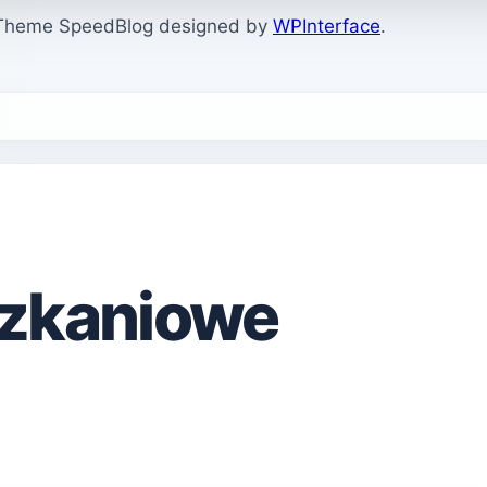
. Theme SpeedBlog designed by
WPInterface
.
szkaniowe