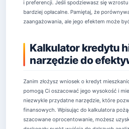
i preferencji. Jeśli spodziewasz się wzros
bardziej opłacalne. Pamiętaj, że porównyw
zaangażowania, ale jego efektem może być
Kalkulator kredytu 
narzędzie do efekt
Zanim złożysz wniosek o kredyt mieszkanio
pomogą Ci oszacować jego wysokość i mies
niezwykle przydatne narzędzie, które poz
finansowych. Wpisując do kalkulatora pożą
szacowane oprocentowanie, możesz uzyskać
doskonały punkt wyjścia do dalszych anal