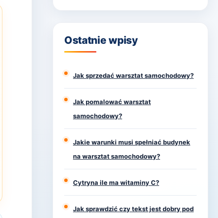
Ostatnie wpisy
Jak sprzedać warsztat samochodowy?
Jak pomalować warsztat
samochodowy?
Jakie warunki musi spełniać budynek
na warsztat samochodowy?
Cytryna ile ma witaminy C?
Jak sprawdzić czy tekst jest dobry pod