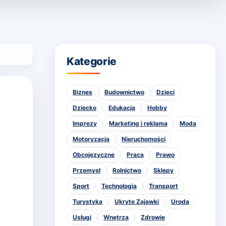
Kategorie
Biznes
Budownictwo
Dzieci
Dziecko
Edukacja
Hobby
Imprezy
Marketing i reklama
Moda
Motoryzacja
Nieruchomości
Obcojęzyczne
Praca
Prawo
Przemysł
Rolnictwo
Sklepy
Sport
Technologia
Transport
Turystyka
Ukryte Zajawki
Uroda
Usługi
Wnętrza
Zdrowie