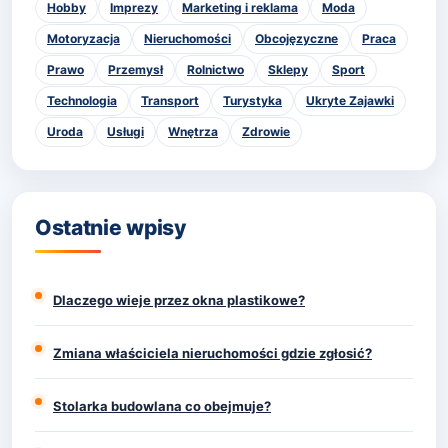
Hobby
Imprezy
Marketing i reklama
Moda
Motoryzacja
Nieruchomości
Obcojęzyczne
Praca
Prawo
Przemysł
Rolnictwo
Sklepy
Sport
Technologia
Transport
Turystyka
Ukryte Zajawki
Uroda
Usługi
Wnętrza
Zdrowie
Ostatnie wpisy
Dlaczego wieje przez okna plastikowe?
Zmiana właściciela nieruchomości gdzie zgłosić?
Stolarka budowlana co obejmuje?