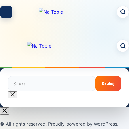
Skip
to
content
Szukaj:
Close
search
© All rights reserved. Proudly powered by WordPress.