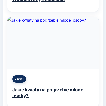
Posted
USŁUGI
in
Jakie kwiaty na pogrzebie młodej
osoby?