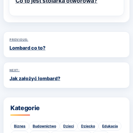
Co to jest stolarka otworowa?
Nawigacja
PREVIOUS:
Lombard co to?
wpisu
NEXT:
Jak założyć lombard?
Kategorie
Biznes
Budownictwo
Dzieci
Dziecko
Edukacja