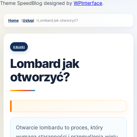
Theme SpeedBlog designed by
WPInterface
.
Home
Usługi
Lombard jak otworzyć?
Posted
USŁUGI
in
Lombard jak
otworzyć?
Otwarcie lombardu to proces, który
wymaga staranności i przemyślenia wielu