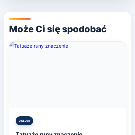
Posted
USŁUGI
in
Tatuaże runy znaczenie