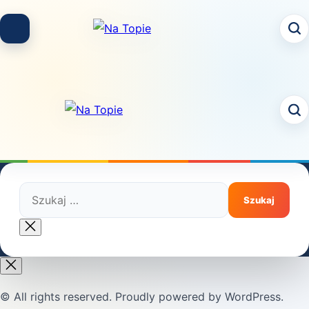
Skip
to
content
Szukaj:
Close
search
© All rights reserved. Proudly powered by WordPress.