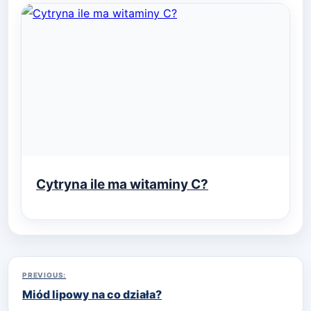
Cytryna ile ma witaminy C?
Nawigacja
PREVIOUS:
Miód lipowy na co działa?
wpisu