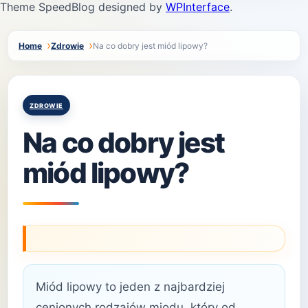
Theme SpeedBlog designed by
WPInterface
.
Home
Zdrowie
Na co dobry jest miód lipowy?
Posted
ZDROWIE
in
Na co dobry jest
miód lipowy?
Miód lipowy to jeden z najbardziej
cenionych rodzajów miodu, który od