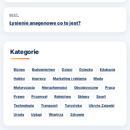
NEXT:
Łysienie anagenowe co to jest?
Kategorie
Biznes
Budownictwo
Dzieci
Dziecko
Edukacja
Hobby
Imprezy
Marketing i reklama
Moda
Motoryzacja
Nieruchomości
Obcojęzyczne
Praca
Prawo
Przemysł
Rolnictwo
Sklepy
Sport
Technologia
Transport
Turystyka
Ukryte Zajawki
Uroda
Usługi
Wnętrza
Zdrowie