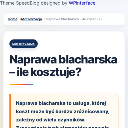
Theme SpeedBlog designed by
WPInterface
.
Home
Motoryzacja
Naprawa blacharska – ile kosztuje?
Posted
MOTORYZACJA
in
Naprawa blacharska
– ile kosztuje?
Naprawa blacharska to usługa, której
koszt może być bardzo zróżnicowany,
zależny od wielu czynników.