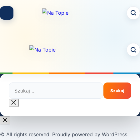
Skip
to
content
Szukaj:
Close
search
© All rights reserved. Proudly powered by WordPress.