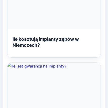
Ile kosztują implanty zębów w
Niemczech?