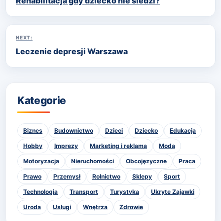
Rehabilitacja gdy dziecko nie siedzi?
wpisu
NEXT:
Leczenie depresji Warszawa
Kategorie
Biznes
Budownictwo
Dzieci
Dziecko
Edukacja
Hobby
Imprezy
Marketing i reklama
Moda
Motoryzacja
Nieruchomości
Obcojęzyczne
Praca
Prawo
Przemysł
Rolnictwo
Sklepy
Sport
Technologia
Transport
Turystyka
Ukryte Zajawki
Uroda
Usługi
Wnętrza
Zdrowie