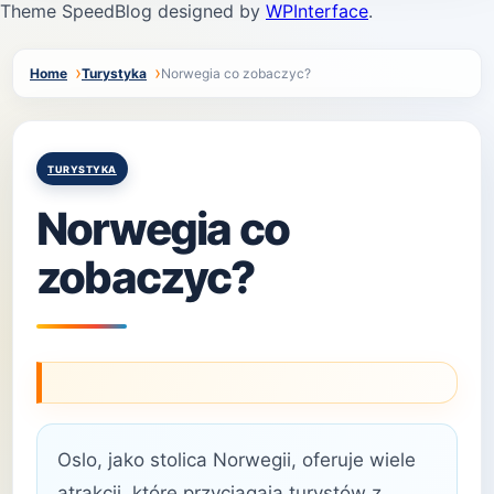
Theme SpeedBlog designed by
WPInterface
.
Home
Turystyka
Norwegia co zobaczyc?
Posted
TURYSTYKA
in
Norwegia co
zobaczyc?
Oslo, jako stolica Norwegii, oferuje wiele
atrakcji, które przyciągają turystów z