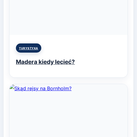
Posted
TURYSTYKA
in
Madera kiedy lecieć?