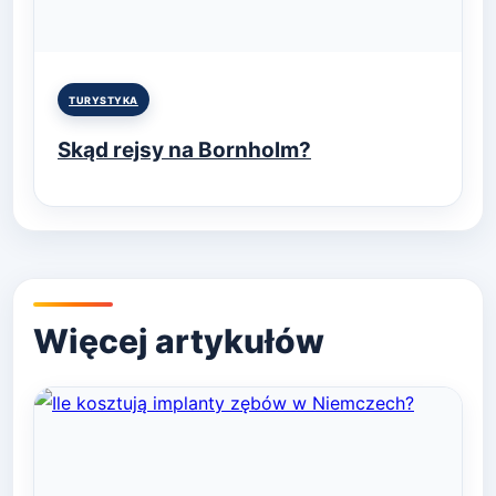
Posted
TURYSTYKA
in
Skąd rejsy na Bornholm?