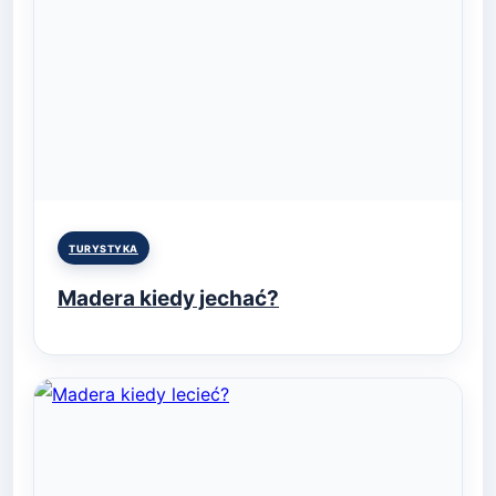
Posted
TURYSTYKA
in
Madera kiedy jechać?