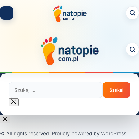
Skip
to
content
Szukaj:
Close
search
© All rights reserved. Proudly powered by WordPress.