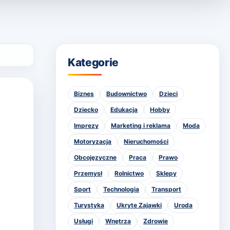
Kategorie
Biznes
Budownictwo
Dzieci
Dziecko
Edukacja
Hobby
Imprezy
Marketing i reklama
Moda
Motoryzacja
Nieruchomości
Obcojęzyczne
Praca
Prawo
Przemysł
Rolnictwo
Sklepy
Sport
Technologia
Transport
Turystyka
Ukryte Zajawki
Uroda
Usługi
Wnętrza
Zdrowie