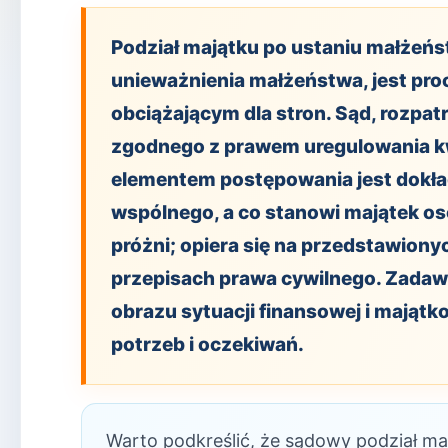
Podział majątku po ustaniu małżeńs
unieważnienia małżeństwa, jest pr
obciążającym dla stron. Sąd, rozpat
zgodnego z prawem uregulowania k
elementem postępowania jest dokład
wspólnego, a co stanowi majątek os
próżni; opiera się na przedstawion
przepisach prawa cywilnego. Zadawa
obrazu sytuacji finansowej i majątk
potrzeb i oczekiwań.
Warto podkreślić, że sądowy podział ma