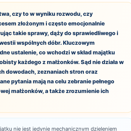
twa, czy to w wyniku rozwodu, czy
ocesem złożonym i często emocjonalnie
rując takie sprawy, dąży do sprawiedliwego i
westii wspólnych dóbr. Kluczowym
ne ustalenie, co wchodzi w skład majątku
obisty każdego z małżonków. Sąd nie działa w
ych dowodach, zeznaniach stron oraz
ne pytania mają na celu zebranie pełnego
owej małżonków, a także zrozumienie ich
jątku nie jest jedynie mechanicznym dzieleniem