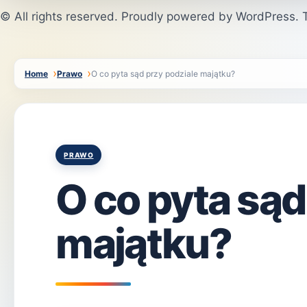
© All rights reserved. Proudly powered by WordPress
Home
Prawo
O co pyta sąd przy podziale majątku?
Posted
PRAWO
in
O co pyta sąd
majątku?