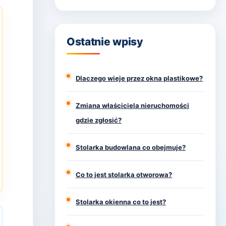
Ostatnie wpisy
Dlaczego wieje przez okna plastikowe?
Zmiana właściciela nieruchomości
gdzie zgłosić?
Stolarka budowlana co obejmuje?
Co to jest stolarka otworowa?
Stolarka okienna co to jest?