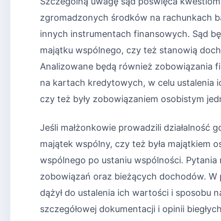
Szczególną uwagę sąd poświęca kwestiom
zgromadzonych środków na rachunkach ba
innych instrumentach finansowych. Sąd będ
majątku wspólnego, czy też stanowią doc
Analizowane będą również zobowiązania fin
na kartach kredytowych, w celu ustalenia 
czy też były zobowiązaniem osobistym jed
Jeśli małżonkowie prowadzili działalność g
majątek wspólny, czy też była majątkiem o
wspólnego po ustaniu wspólności. Pytania 
zobowiązań oraz bieżących dochodów. W pr
dążył do ustalenia ich wartości i sposobu 
szczegółowej dokumentacji i opinii biegły