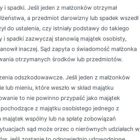
 i spadki. Jeśli jeden z małżonków otrzymał
ałżeństwa, a przedmiot darowizny lub spadek wszedł
ł do ustalenia, czy istniały podstawy do takiego
y i spadki zazwyczaj stanowią majątek osobisty,
anowił inaczej. Sąd zapyta o świadomość małżonka
wania otrzymanych środków lub przedmiotów.
czenia odszkodowawcze. Jeśli jeden z małżonków
 lub mieniu, które weszło w skład majątku
owanie to nie powinno przypaść jako majątek
i pochodzące z majątku osobistego jednego z
 majątek wspólny lub na spłatę zobowiązań
sytuacjach sąd może orzec o nierównych udziałach w
dów, jeśli zostanie to odpowiednio udowodnione.