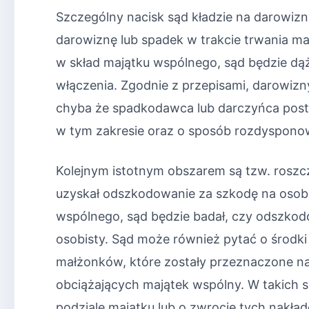
Szczególny nacisk sąd kładzie na darowizny
darowiznę lub spadek w trakcie trwania m
w skład majątku wspólnego, sąd będzie dąży
włączenia. Zgodnie z przepisami, darowizn
chyba że spadkodawca lub darczyńca post
w tym zakresie oraz o sposób rozdyspono
Kolejnym istotnym obszarem są tzw. rosz
uzyskał odszkodowanie za szkodę na osobie
wspólnego, sąd będzie badał, czy odszkod
osobisty. Sąd może również pytać o środk
małżonków, które zostały przeznaczone na
obciążających majątek wspólny. W takich 
podziale majątku lub o zwrocie tych nakła