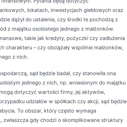
 finansowym. Pytania będą dotyczyć
nkowych, lokatach, inwestycjach giełdowych oraz
zie dążył do ustalenia, czy środki te pochodzą z
hód z majątku osobistego jednego z małżonków.
ansowe, takie jak kredyty, pożyczki czy zadłużenia
ich charakteru – czy obciążały wspólnie małżonków,
nego z nich.
ospodarczą, sąd będzie badał, czy stanowiła ona
sobistym jednego z nich, np. wniesionym do majątku
mogą dotyczyć wartości firmy, jej aktywów,
zypadku udziałów w spółkach czy akcji, sąd będzie
nabycia. To obszar, który często wymaga
ch, zwłaszcza gdy chodzi o skomplikowane struktury