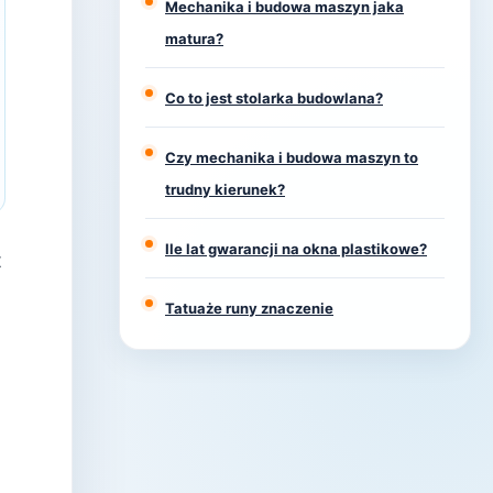
Mechanika i budowa maszyn jaka
matura?
Co to jest stolarka budowlana?
Czy mechanika i budowa maszyn to
trudny kierunek?
Ile lat gwarancji na okna plastikowe?
t
Tatuaże runy znaczenie