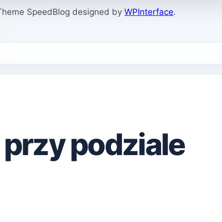
. Theme SpeedBlog designed by
WPInterface
.
 przy podziale