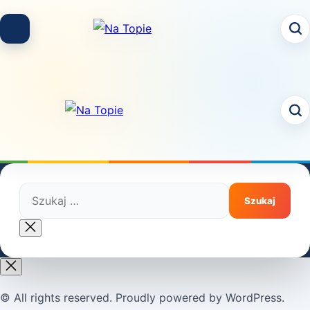
Skip
to
content
Szukaj:
Close
search
© All rights reserved. Proudly powered by WordPress.