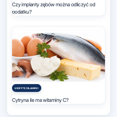
in
Czy implanty zębów można odliczyć od
podatku?
UKRYTE ZAJAWKI
Posted
in
Cytryna ile ma witaminy C?