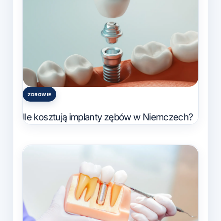
ZDROWIE
Posted
in
Ile kosztują implanty zębów w Niemczech?