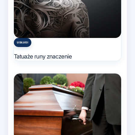
USŁUGI
Posted
in
Tatuaże runy znaczenie