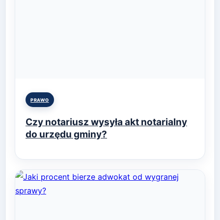
Posted
PRAWO
in
Czy notariusz wysyła akt notarialny
do urzędu gminy?