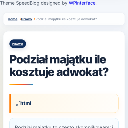
Theme SpeedBlog designed by
WPInterface
.
Home
Prawo
Podział majątku ile kosztuje adwokat?
Posted
PRAWO
in
Podział majątku ile
kosztuje adwokat?
„`html
Podział majątku to często skomplikowany i