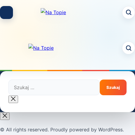
Skip
to
content
Szukaj:
Close
search
© All rights reserved. Proudly powered by WordPress.