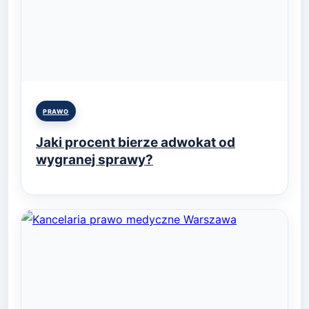
Posted
PRAWO
in
Jaki procent bierze adwokat od
wygranej sprawy?