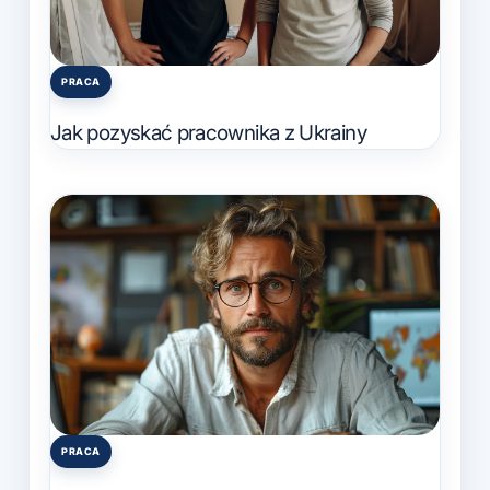
PRACA
Posted
in
Jak pozyskać pracownika z Ukrainy
PRACA
Posted
in