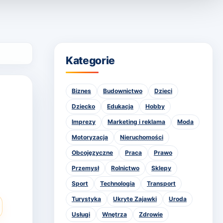
Kategorie
Biznes
Budownictwo
Dzieci
Dziecko
Edukacja
Hobby
Imprezy
Marketing i reklama
Moda
Motoryzacja
Nieruchomości
Obcojęzyczne
Praca
Prawo
Przemysł
Rolnictwo
Sklepy
Sport
Technologia
Transport
Turystyka
Ukryte Zajawki
Uroda
Usługi
Wnętrza
Zdrowie