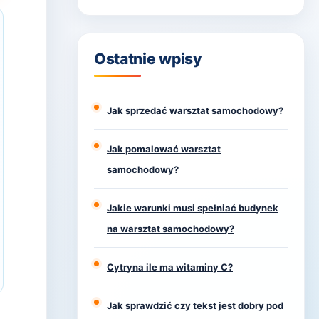
Ostatnie wpisy
Jak sprzedać warsztat samochodowy?
Jak pomalować warsztat
samochodowy?
Jakie warunki musi spełniać budynek
na warsztat samochodowy?
Cytryna ile ma witaminy C?
Jak sprawdzić czy tekst jest dobry pod