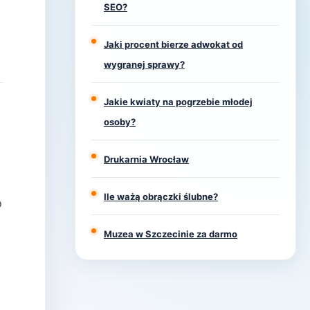
SEO?
Jaki procent bierze adwokat od
wygranej sprawy?
Jakie kwiaty na pogrzebie młodej
osoby?
Drukarnia Wrocław
Ile ważą obrączki ślubne?
o
Muzea w Szczecinie za darmo