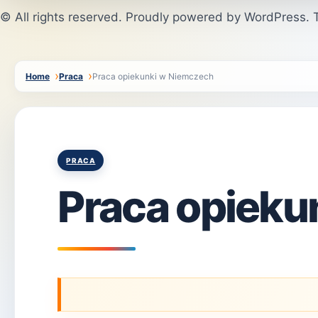
© All rights reserved. Proudly powered by WordPress
Home
Praca
Praca opiekunki w Niemczech
Posted
PRACA
in
Praca opieku