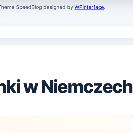
. Theme SpeedBlog designed by
WPInterface
.
nki w Niemczech