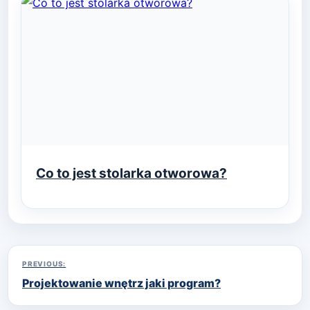
Co to jest stolarka otworowa?
Nawigacja
PREVIOUS:
Projektowanie wnętrz jaki program?
wpisu