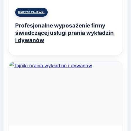
Posted
UKRYTE ZAJAWKI
in
Profesjonalne wyposażenie firmy
świadczącej usługi prania wykładzin
i dywanów