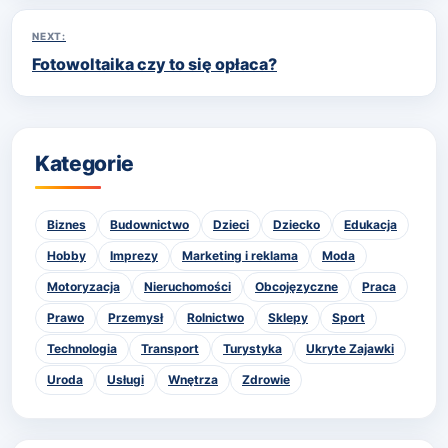
NEXT:
Fotowoltaika czy to się opłaca?
Kategorie
Biznes
Budownictwo
Dzieci
Dziecko
Edukacja
Hobby
Imprezy
Marketing i reklama
Moda
Motoryzacja
Nieruchomości
Obcojęzyczne
Praca
Prawo
Przemysł
Rolnictwo
Sklepy
Sport
Technologia
Transport
Turystyka
Ukryte Zajawki
Uroda
Usługi
Wnętrza
Zdrowie