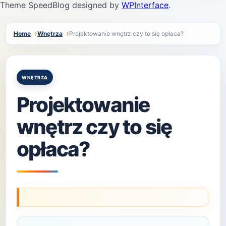
Theme SpeedBlog designed by
WPInterface
.
Home
Wnętrza
Projektowanie wnętrz czy to się opłaca?
Posted
WNĘTRZA
in
Projektowanie
wnętrz czy to się
opłaca?