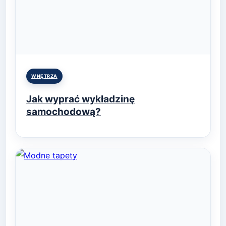
Posted
WNĘTRZA
in
Jak wyprać wykładzinę
samochodową?