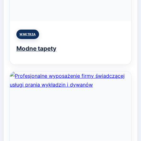
Posted
WNĘTRZA
in
Modne tapety