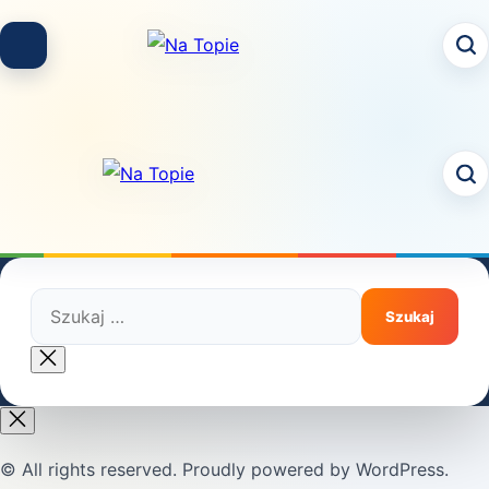
Skip
to
content
Szukaj:
Close
search
© All rights reserved. Proudly powered by WordPress.