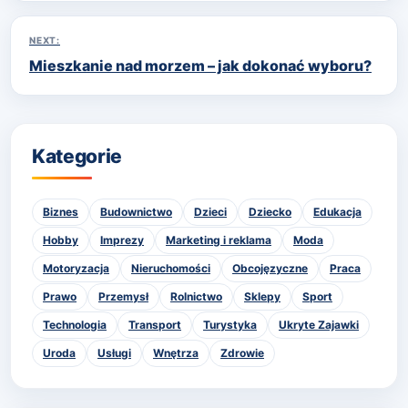
NEXT:
Mieszkanie nad morzem – jak dokonać wyboru?
Kategorie
Biznes
Budownictwo
Dzieci
Dziecko
Edukacja
Hobby
Imprezy
Marketing i reklama
Moda
Motoryzacja
Nieruchomości
Obcojęzyczne
Praca
Prawo
Przemysł
Rolnictwo
Sklepy
Sport
Technologia
Transport
Turystyka
Ukryte Zajawki
Uroda
Usługi
Wnętrza
Zdrowie