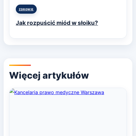
Posted
ZDROWIE
in
Jak rozpuścić miód w słoiku?