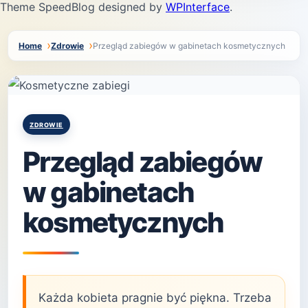
Theme SpeedBlog designed by
WPInterface
.
Home
Zdrowie
Przegląd zabiegów w gabinetach kosmetycznych
Posted
ZDROWIE
in
Przegląd zabiegów
w gabinetach
kosmetycznych
Każda kobieta pragnie być piękna. Trzeba