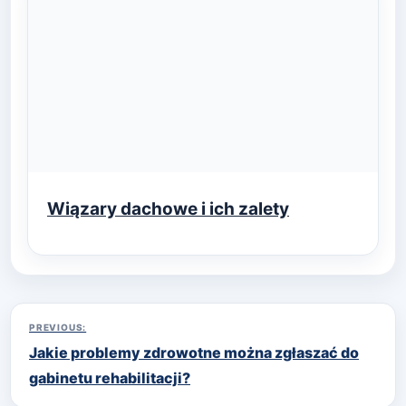
Wiązary dachowe i ich zalety
Nawigacja
PREVIOUS:
Jakie problemy zdrowotne można zgłaszać do
wpisu
gabinetu rehabilitacji?