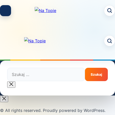
Skip
to
content
Szukaj:
Close
search
© All rights reserved. Proudly powered by WordPress.