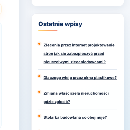
Ostatnie wpisy
Zlecenia przez internet projektowanie
stron jak sie zabezpieczyć przed
nieuczciwymi zleceniodawcami?
Dlaczego wieje przez okna plastikowe?
Zmiana właściciela nieruchomości
gdzie zgłosić?
Stolarka budowlana co obejmuje?