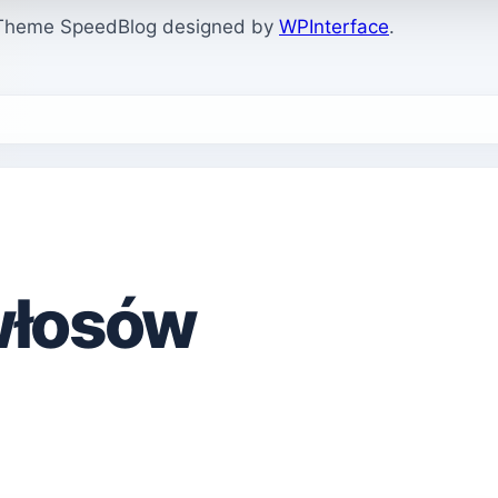
. Theme SpeedBlog designed by
WPInterface
.
włosów