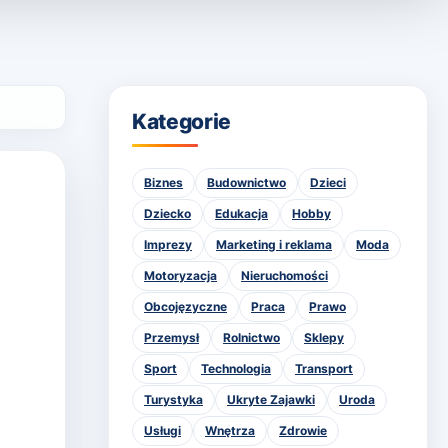
Kategorie
Biznes
Budownictwo
Dzieci
Dziecko
Edukacja
Hobby
Imprezy
Marketing i reklama
Moda
Motoryzacja
Nieruchomości
Obcojęzyczne
Praca
Prawo
Przemysł
Rolnictwo
Sklepy
Sport
Technologia
Transport
Turystyka
Ukryte Zajawki
Uroda
Usługi
Wnętrza
Zdrowie