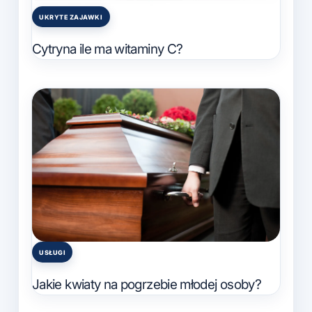
UKRYTE ZAJAWKI
Posted
in
Cytryna ile ma witaminy C?
USŁUGI
Posted
in
Jakie kwiaty na pogrzebie młodej osoby?