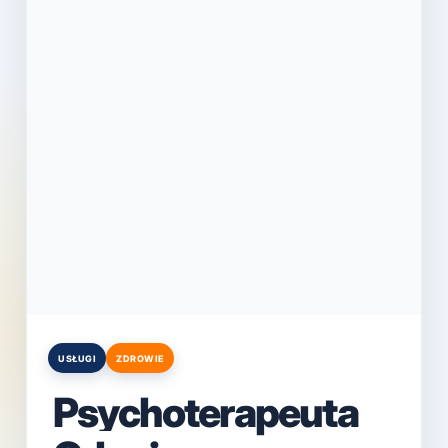
USŁUGI
ZDROWIE
Posted
in
Psychoterapeuta