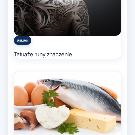
USŁUGI
Posted
in
Tatuaże runy znaczenie