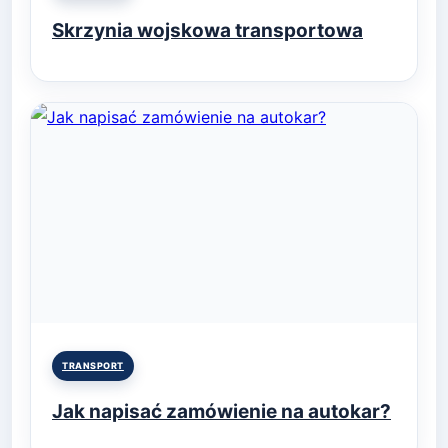
in
Skrzynia wojskowa transportowa
Posted
TRANSPORT
in
Jak napisać zamówienie na autokar?