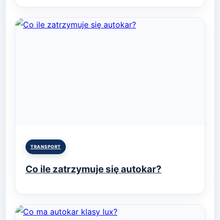
Posted
TRANSPORT
in
Co ile zatrzymuje się autokar?