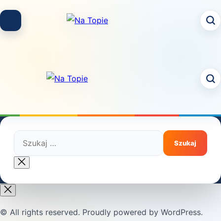
Skip
to
content
Szukaj:
Close
search
© All rights reserved. Proudly powered by WordPress.