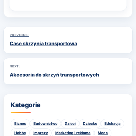
Nawigacja
PREVIOUS:
Case skrzynia transportowa
wpisu
NEXT:
Akcesoria do skrzyń transportowych
Kategorie
Biznes
Budownictwo
Dzieci
Dziecko
Edukacja
Hobby
Imprezy
Marketing i reklama
Moda