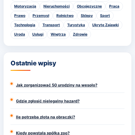
Motoryzacja
Nieruchomości
Obcojęzyczne
Praca
Prawo
Przemysł
Rolnictwo
Sklepy
Sport
Technologia
Transport
Turystyka
Ukryte Zajawki
Uroda
Usługi
Wnętrza
Zdrowie
Ostatnie wpisy
Jak zorganizować 50 urodziny na wesoło?
Gdzie zgłosić nielegalny hazard?
Ile potrzeba złota na obrączki?
Kiedy powstała spółka zoo?