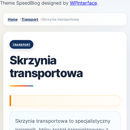
Theme SpeedBlog designed by
WPInterface
.
Home
Transport
Skrzynia transportowa
Posted
TRANSPORT
in
Skrzynia
transportowa
Skrzynia transportowa to specjalistyczny
pojemnik, który został zaprojektowany z