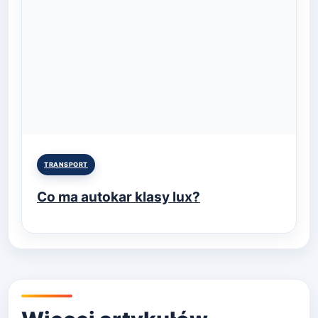
Posted
TRANSPORT
in
Co ma autokar klasy lux?