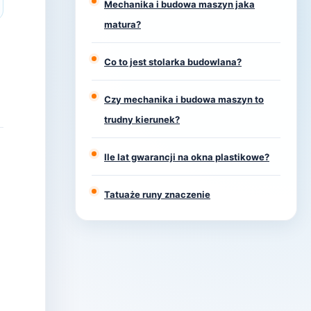
Mechanika i budowa maszyn jaka
matura?
Co to jest stolarka budowlana?
Czy mechanika i budowa maszyn to
trudny kierunek?
Ile lat gwarancji na okna plastikowe?
Tatuaże runy znaczenie