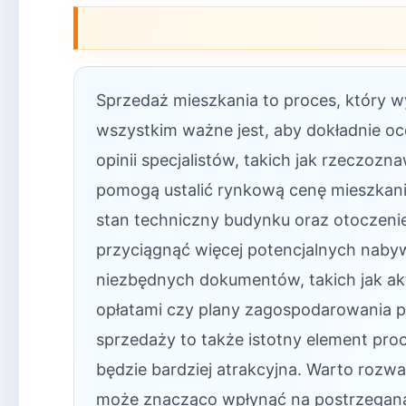
Sprzedaż mieszkania to proces, który 
wszystkim ważne jest, aby dokładnie o
opinii specjalistów, takich jak rzeczoz
pomogą ustalić rynkową cenę mieszkania
stan techniczny budynku oraz otoczen
przyciągnąć więcej potencjalnych naby
niezbędnych dokumentów, takich jak akt
opłatami czy plany zagospodarowania 
sprzedaży to także istotny element proc
będzie bardziej atrakcyjna. Warto rozw
może znacząco wpłynąć na postrzeganą