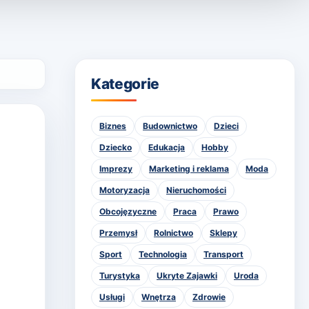
Kategorie
Biznes
Budownictwo
Dzieci
Dziecko
Edukacja
Hobby
Imprezy
Marketing i reklama
Moda
Motoryzacja
Nieruchomości
Obcojęzyczne
Praca
Prawo
Przemysł
Rolnictwo
Sklepy
Sport
Technologia
Transport
Turystyka
Ukryte Zajawki
Uroda
Usługi
Wnętrza
Zdrowie