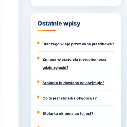
Ostatnie wpisy
Dlaczego wieje przez okna plastikowe?
Zmiana właściciela nieruchomości
gdzie zgłosić?
Stolarka budowlana co obejmuje?
Co to jest stolarka otworowa?
Stolarka okienna co to jest?