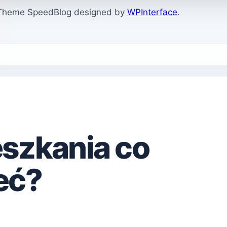
. Theme SpeedBlog designed by
WPInterface
.
szkania co
eć?