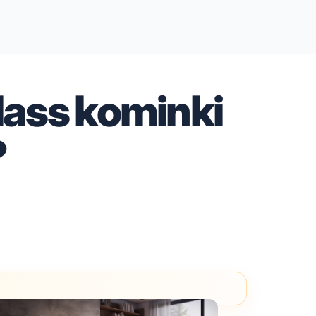
ass kominki
?