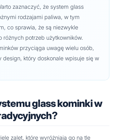
 Warto zaznaczyć, że system glass
óżnymi rodzajami paliwa, w tym
, co sprawia, że są niezwykle
o różnych potrzeb użytkowników.
ominków przyciąga uwagę wielu osób,
 design, który doskonale wpisuje się w
.
systemu glass kominki w
radycyjnych?
le zalet, które wyróżniają go na tle