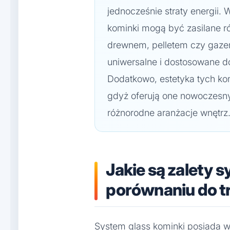
jednocześnie straty energii.
kominki mogą być zasilane r
drewnem, pelletem czy gazem
uniwersalne i dostosowane d
Dodatkowo, estetyka tych k
gdyż oferują one nowoczesny
różnorodne aranżacje wnętrz
Jakie są zalety 
porównaniu do t
System glass kominki posiada wie