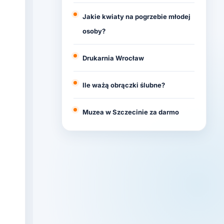
Jakie kwiaty na pogrzebie młodej
osoby?
Drukarnia Wrocław
Ile ważą obrączki ślubne?
Muzea w Szczecinie za darmo