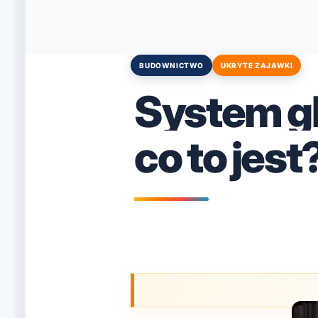
BUDOWNICTWO
UKRYTE ZAJAWKI
Posted
in
System gl
co to jest