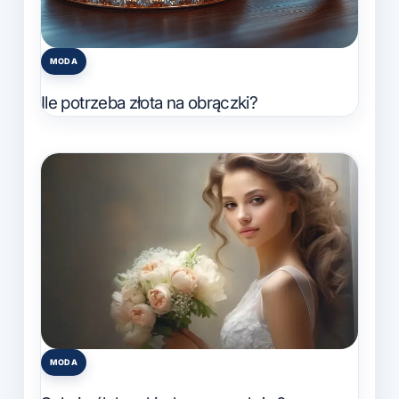
MODA
Posted
in
Ile potrzeba złota na obrączki?
MODA
Posted
in