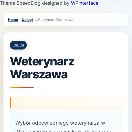
Theme SpeedBlog designed by
WPInterface
.
Home
Usługi
Weterynarz Warszawa
Posted
USŁUGI
in
Weterynarz
Warszawa
Wybór odpowiedniego weterynarza w
Warszawie to kluczowy krok dla każdego