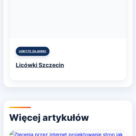
Posted
UKRYTE ZAJAWKI
in
Licówki Szczecin