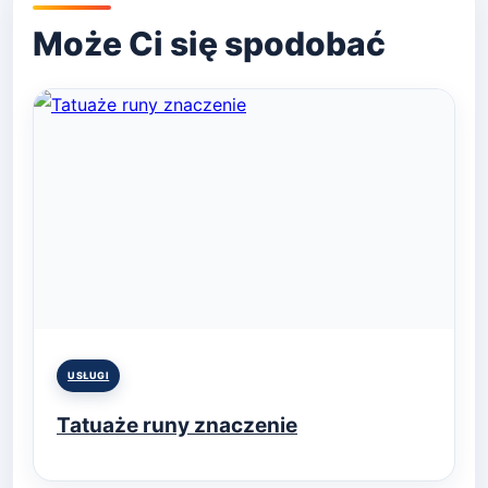
Posted
USŁUGI
in
Tatuaże runy znaczenie