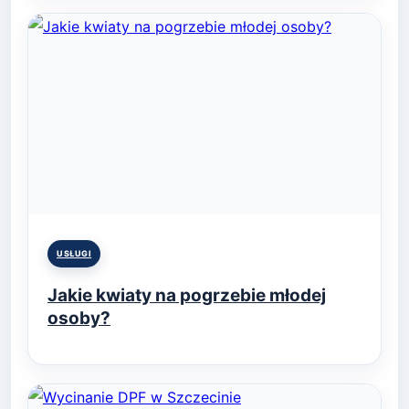
Posted
USŁUGI
in
Jakie kwiaty na pogrzebie młodej
osoby?