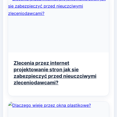
Zlecenia przez internet
projektowanie stron jak sie
zabezpieczyć przed nieuczciwymi
zleceniodawcami?