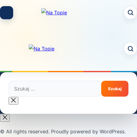
Skip
to
content
Szukaj:
Close
search
© All rights reserved. Proudly powered by WordPress.