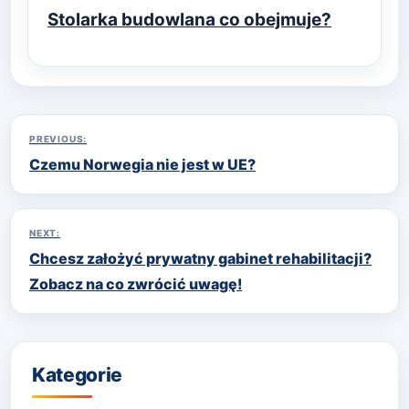
Stolarka budowlana co obejmuje?
Nawigacja
PREVIOUS:
Czemu Norwegia nie jest w UE?
wpisu
NEXT:
Chcesz założyć prywatny gabinet rehabilitacji?
Zobacz na co zwrócić uwagę!
Kategorie