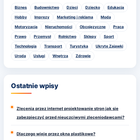
Biznes
Budownictwo
Dzieci
Dziecko
Edukacja
Hobby
Imprezy
Marketing i reklama
Moda
Motoryzacja
Nieruchomości
Obcojęzyczne
Praca
Prawo
Przemysł
Rolnictwo
Sklepy
Sport
Technologia
Transport
Turystyka
Ukryte Zajawki
Uroda
Usługi
Wnętrza
Zdrowie
Ostatnie wpisy
Zlecenia przez internet projektowanie stron jak sie
zabezpieczyć przed nieuczciwymi zleceniodawcami?
Dlaczego wieje przez okna plastikowe?