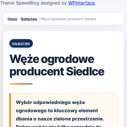
Theme SpeedBlog designed by
WPInterface
.
Home
Rolnictwo
Węże ogrodowe producent Siedlce
Posted
ROLNICTWO
in
Węże ogrodowe
producent Siedlce
Wybór odpowiedniego węża
ogrodowego to kluczowy element
dbania o nasze zielone przestrzenie.