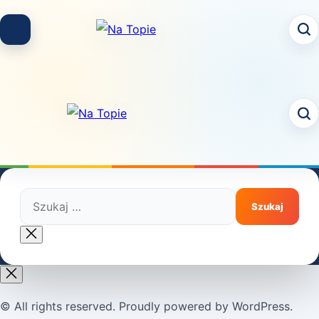
Skip
to
content
Szukaj:
Close
search
© All rights reserved. Proudly powered by WordPress.