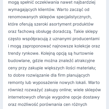
mogą spełnić oczekiwania nawet najbardziej
wymagających klientów. Warto zacząć od
renomowanych sklepów specjalistycznych,
które oferują szeroki asortyment produktów
oraz fachową obsługę doradczą. Takie sklepy
często współpracują z uznanymi producentami
i mogą zaproponować najnowsze kolekcje oraz
trendy rynkowe. Kolejną opcją są hurtownie
budowlane, gdzie można znaleźć atrakcyjne
ceny przy zakupie większych ilości materiału;
to dobre rozwiązanie dla firm planujących
remonty lub wyposażenie nowych lokali. Warto
również rozważyć zakupy online; wiele sklepów
internetowych oferuje wygodne opcje dostawy
oraz możliwość porównania cen różnych