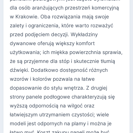
dla osób aranżujących przestrzeń komercyjną
w Krakowie. Oba rozwiązania mają swoje
zalety i ograniczenia, które warto rozważyć
przed podjęciem decyzji. Wykładziny
dywanowe oferują większy komfort
użytkowania; ich miękka powierzchnia sprawia,
że są przyjemne dla stóp i skutecznie tłumią
dźwięki. Dodatkowo dostępność różnych
wzorów i kolorów pozwala na łatwe
dopasowanie do stylu wnętrza. Z drugiej
strony panele podłogowe charakteryzują się
wyższą odpornością na wilgoć oraz
łatwiejszym utrzymaniem czystości; wiele
modeli jest odpornych na plamy i można je
łatwo myć. Koszt zakupu paneli może być