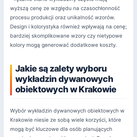
wyższą cenę ze względu na czasochłonność
procesu produkcji oraz unikalność wzorów.
Design i kolorystyka również wpływają na cenę;
bardziej skomplikowane wzory czy nietypowe
kolory mogą generować dodatkowe koszty.
Jakie są zalety wyboru
wykładzin dywanowych
obiektowych w Krakowie
Wybór wykładzin dywanowych obiektowych w
Krakowie niesie ze sobą wiele korzyści, które
mogą być kluczowe dla osób planujących