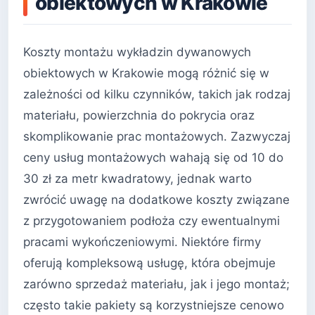
obiektowych w Krakowie
Koszty montażu wykładzin dywanowych
obiektowych w Krakowie mogą różnić się w
zależności od kilku czynników, takich jak rodzaj
materiału, powierzchnia do pokrycia oraz
skomplikowanie prac montażowych. Zazwyczaj
ceny usług montażowych wahają się od 10 do
30 zł za metr kwadratowy, jednak warto
zwrócić uwagę na dodatkowe koszty związane
z przygotowaniem podłoża czy ewentualnymi
pracami wykończeniowymi. Niektóre firmy
oferują kompleksową usługę, która obejmuje
zarówno sprzedaż materiału, jak i jego montaż;
często takie pakiety są korzystniejsze cenowo