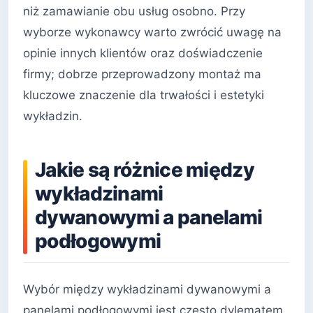
niż zamawianie obu usług osobno. Przy
wyborze wykonawcy warto zwrócić uwagę na
opinie innych klientów oraz doświadczenie
firmy; dobrze przeprowadzony montaż ma
kluczowe znaczenie dla trwałości i estetyki
wykładzin.
Jakie są różnice między
wykładzinami
dywanowymi a panelami
podłogowymi
Wybór między wykładzinami dywanowymi a
panelami podłogowymi jest często dylematem