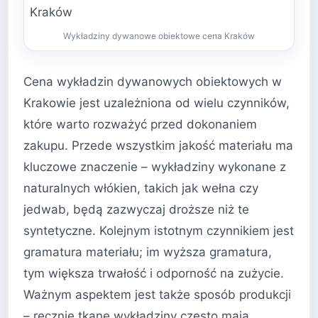
Wykładziny dywanowe obiektowe cena Kraków
Cena wykładzin dywanowych obiektowych w
Krakowie jest uzależniona od wielu czynników,
które warto rozważyć przed dokonaniem
zakupu. Przede wszystkim jakość materiału ma
kluczowe znaczenie – wykładziny wykonane z
naturalnych włókien, takich jak wełna czy
jedwab, będą zazwyczaj droższe niż te
syntetyczne. Kolejnym istotnym czynnikiem jest
gramatura materiału; im wyższa gramatura,
tym większa trwałość i odporność na zużycie.
Ważnym aspektem jest także sposób produkcji
– ręcznie tkane wykładziny często mają