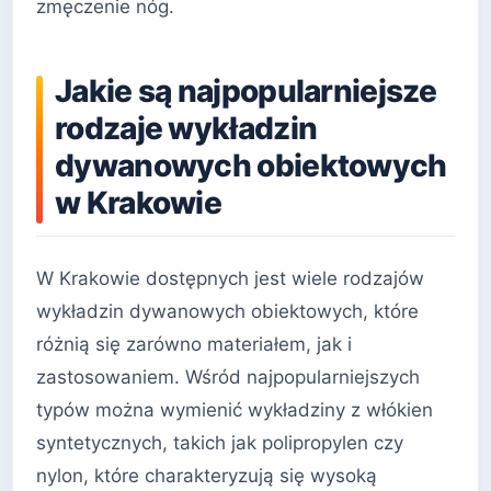
zmęczenie nóg.
Jakie są najpopularniejsze
rodzaje wykładzin
dywanowych obiektowych
w Krakowie
W Krakowie dostępnych jest wiele rodzajów
wykładzin dywanowych obiektowych, które
różnią się zarówno materiałem, jak i
zastosowaniem. Wśród najpopularniejszych
typów można wymienić wykładziny z włókien
syntetycznych, takich jak polipropylen czy
nylon, które charakteryzują się wysoką