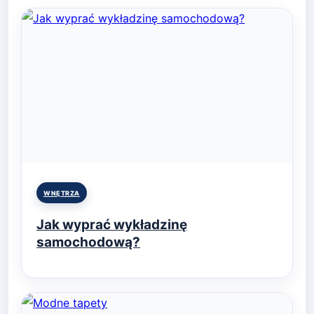
Posted
WNĘTRZA
in
Jak wyprać wykładzinę
samochodową?