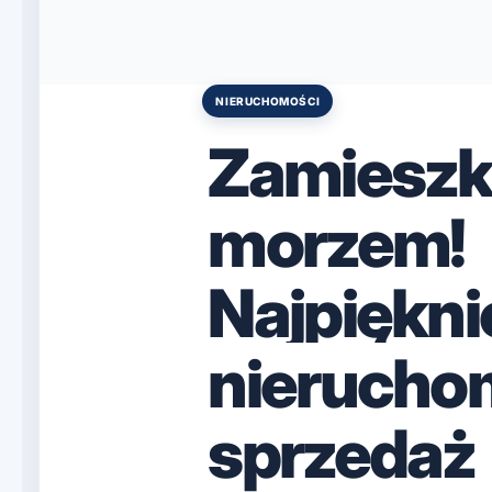
NIERUCHOMOŚCI
Posted
in
Zamieszk
morzem!
Najpiękni
nierucho
sprzedaż