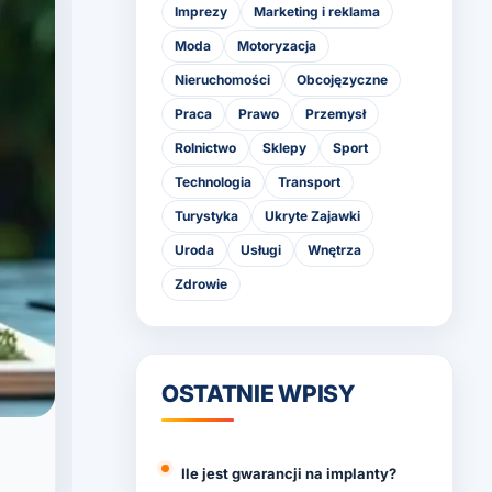
Imprezy
Marketing i reklama
Moda
Motoryzacja
Nieruchomości
Obcojęzyczne
Praca
Prawo
Przemysł
Rolnictwo
Sklepy
Sport
Technologia
Transport
Turystyka
Ukryte Zajawki
Uroda
Usługi
Wnętrza
Zdrowie
OSTATNIE WPISY
Ile jest gwarancji na implanty?