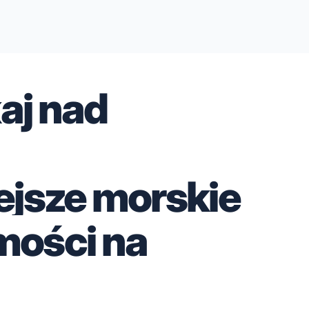
aj nad
ejsze morskie
mości na