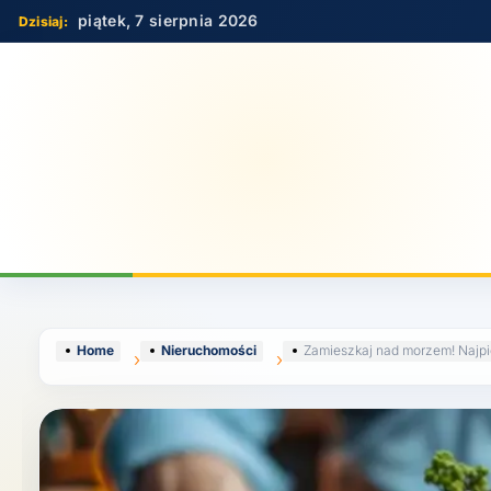
Skip
piątek, 7 sierpnia 2026
to
content
Home
Nieruchomości
Zamieszkaj nad morzem! Najpi