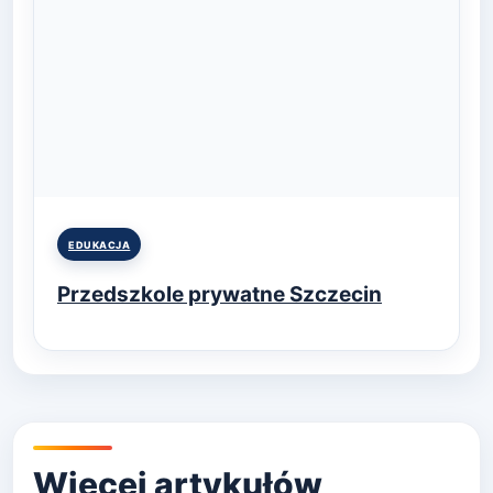
Posted
EDUKACJA
in
Przedszkole prywatne Szczecin