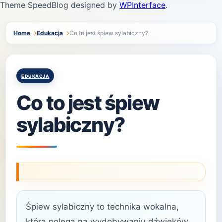
Theme SpeedBlog designed by
WPInterface
.
Home
Edukacja
Co to jest śpiew sylabiczny?
Posted
EDUKACJA
in
Co to jest śpiew
sylabiczny?
Śpiew sylabiczny to technika wokalna,
która polega na wydobywaniu dźwięków