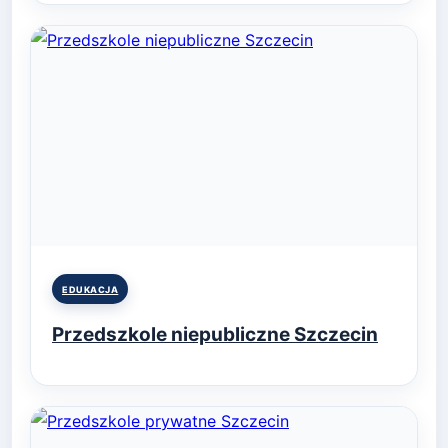
Posted
EDUKACJA
in
Przedszkole niepubliczne Szczecin