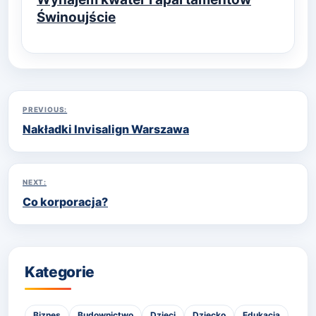
Świnoujście
Nawigacja
PREVIOUS:
Nakładki Invisalign Warszawa
wpisu
NEXT:
Co korporacja?
Kategorie
Biznes
Budownictwo
Dzieci
Dziecko
Edukacja