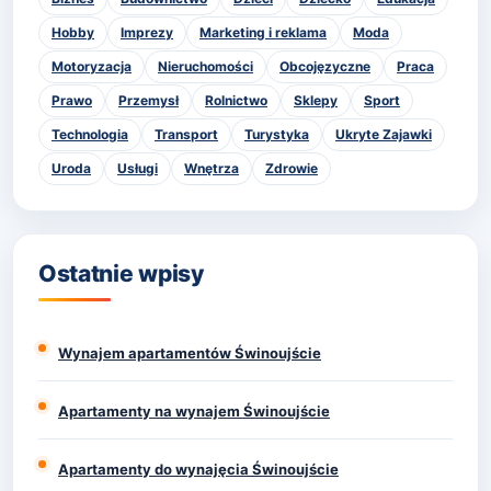
Hobby
Imprezy
Marketing i reklama
Moda
Motoryzacja
Nieruchomości
Obcojęzyczne
Praca
Prawo
Przemysł
Rolnictwo
Sklepy
Sport
Technologia
Transport
Turystyka
Ukryte Zajawki
Uroda
Usługi
Wnętrza
Zdrowie
Ostatnie wpisy
Wynajem apartamentów Świnoujście
Apartamenty na wynajem Świnoujście
Apartamenty do wynajęcia Świnoujście