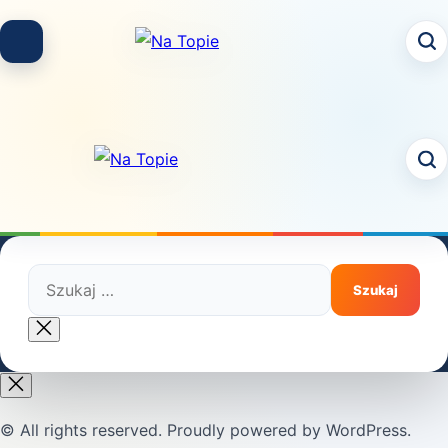
Skip
to
content
Szukaj:
Close
search
© All rights reserved. Proudly powered by WordPress.