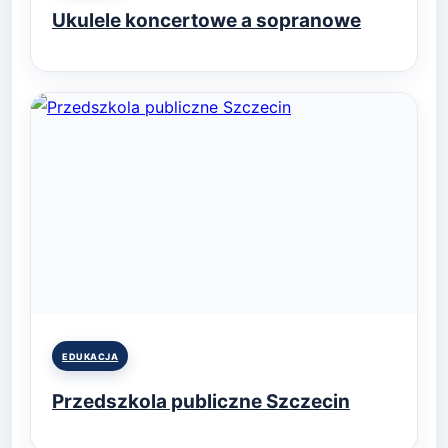
in
Ukulele koncertowe a sopranowe
Posted
EDUKACJA
in
Przedszkola publiczne Szczecin